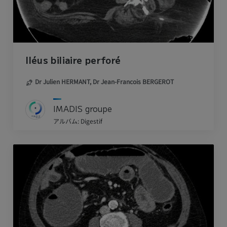
Iléus biliaire perforé
Dr Julien HERMANT,
Dr Jean-Francois BERGEROT
IMADIS groupe
アルバム: Digestif