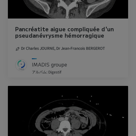
Pancréatite aigue compliquée d'un
pseudanévrysme hémorragique
Dr Charles JOURNE,
Dr Jean-Francois BERGEROT
IMADIS groupe
アルバム: Digestif