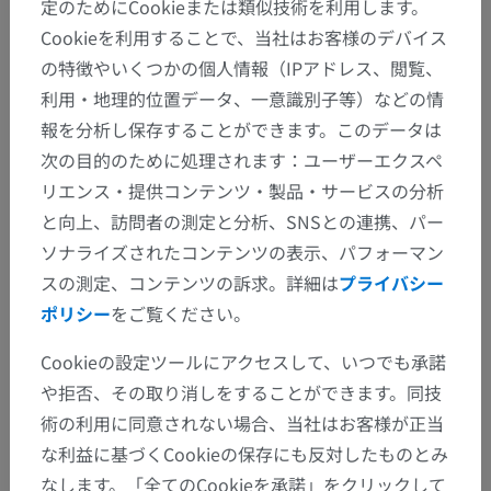
定のためにCookieまたは類似技術を利用します。
Cookieを利用することで、当社はお客様のデバイス
の特徴やいくつかの個人情報（IPアドレス、閲覧、
利用・地理的位置データ、一意識別子等）などの情
報を分析し保存することができます。このデータは
次の目的のために処理されます：ユーザーエクスペ
リエンス・提供コンテンツ・製品・サービスの分析
Syndrome occlsif sur masse
と向上、訪問者の測定と分析、SNSとの連携、パー
rétractile inflammatoire
péripancréatique
ソナライズされたコンテンツの表示、パフォーマン
Dr Audrey OGNONG-BOULEMO
スの測定、コンテンツの訴求。詳細は
プライバシー
ポリシー
をご覧ください。
IMADIS groupe
Cookieの設定ツールにアクセスして、いつでも承諾
アルバム: Digestif
や拒否、その取り消しをすることができます。同技
術の利用に同意されない場合、当社はお客様が正当
な利益に基づくCookieの保存にも反対したものとみ
なします。「全てのCookieを承諾」をクリックして