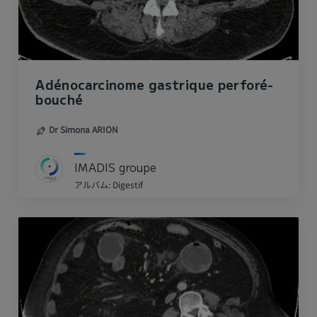
Adénocarcinome gastrique perforé-
bouché
Dr Simona ARION
IMADIS groupe
アルバム: Digestif