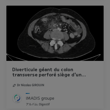
Diverticule géant du colon
transverse perforé siège d'un
phytobézoard de 8 cm.
Dr Nicolas GIROUIN
IMADIS groupe
アルバム: Digestif