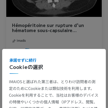
Hémopéritoine sur rupture d'un
hématome sous-capsulaire
hépatique dans le cadre d'un HELLP
syndrome
Imadis
IMADIS groupe
アルバム: Digestif
承諾せずに続行
Cookieの選択
IMAIOSと選ばれた第三者は、とりわけ訪問者の測
定のためにCookieまたは類似技術を利用します。
Cookieを利用することで、当社はお客様のデバイス
の特徴やいくつかの個人情報（IPアドレス、閲覧、