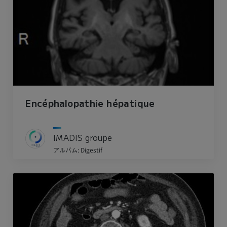
Encéphalopathie hépatique
IMADIS groupe
アルバム: Digestif