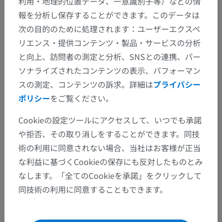
利用・地理的位置データ、一意識別子等）などの情
報を分析し保存することができます。このデータは
次の目的のために処理されます：ユーザーエクスペ
リエンス・提供コンテンツ・製品・サービスの分析
Tumeur neuro-endocrine du grêle
と向上、訪問者の測定と分析、SNSとの連携、パー
ソナライズされたコンテンツの表示、パフォーマン
Imadis
スの測定、コンテンツの訴求。詳細は
プライバシー
ポリシー
をご覧ください。
IMADIS groupe
アルバム: Digestif
Cookieの設定ツールにアクセスして、いつでも承諾
や拒否、その取り消しをすることができます。同技
術の利用に同意されない場合、当社はお客様が正当
な利益に基づくCookieの保存にも反対したものとみ
なします。「全てのCookieを承諾」をクリックして
同技術の利用に同意することもできます。