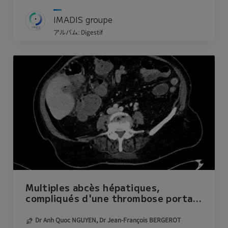
IMADIS groupe
アルバム: Digestif
Multiples abcès hépatiques,
compliqués d'une thrombose portale
gauche.
Dr Anh Quoc NGUYEN,
Dr Jean-François BERGEROT