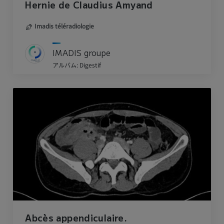
Hernie de Claudius Amyand
Imadis téléradiologie
IMADIS groupe
アルバム: Digestif
Abcès appendiculaire.