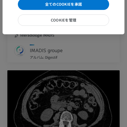
全てのCOOKIEを承諾
COOKIEを管理
Invagination iléo-iléale
Téléradiologie IMADIS
IMADIS groupe
アルバム: Digestif