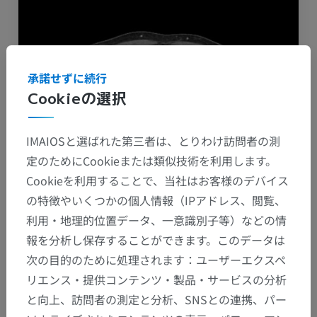
承諾せずに続行
Cookieの選択
IMAIOSと選ばれた第三者は、とりわけ訪問者の測
定のためにCookieまたは類似技術を利用します。
Torsion de fibrome ovarien
Cookieを利用することで、当社はお客様のデバイス
Dr Alban CHAZOT,
Dr Jean-Francois BERGEROT
の特徴やいくつかの個人情報（IPアドレス、閲覧、
利用・地理的位置データ、一意識別子等）などの情
IMADIS groupe
報を分析し保存することができます。このデータは
アルバム: Gyneco
次の目的のために処理されます：ユーザーエクスペ
リエンス・提供コンテンツ・製品・サービスの分析
と向上、訪問者の測定と分析、SNSとの連携、パー