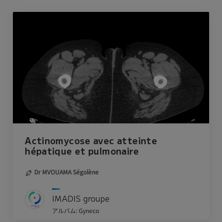
Actinomycose avec atteinte
hépatique et pulmonaire
Dr MVOUAMA Ségolène
IMADIS groupe
アルバム: Gyneco