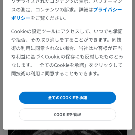
ソナライズされたコンテンツの表示、パフォーマン
スの測定、コンテンツの訴求。詳細は
プライバシー
ポリシー
をご覧ください。
Cookieの設定ツールにアクセスして、いつでも承諾
や拒否、その取り消しをすることができます。同技
術の利用に同意されない場合、当社はお客様が正当
な利益に基づくCookieの保存にも反対したものとみ
Hémopéritoine sur rupture de kyste
なします。「全てのCookieを承諾」をクリックして
hémorragique.
同技術の利用に同意することもできます。
Téléradiologie IMADIS
全てのCOOKIEを承諾
IMADIS groupe
アルバム: Gyneco
COOKIEを管理