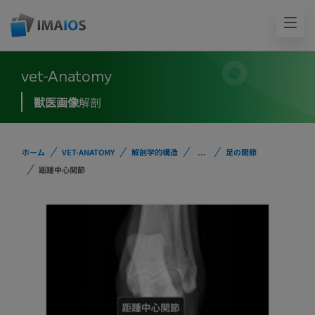
vet-Anatomy
獣医画像
解剖
ホーム
VET-ANATOMY
解剖学的構造
...
足の関節
距踵中心関節