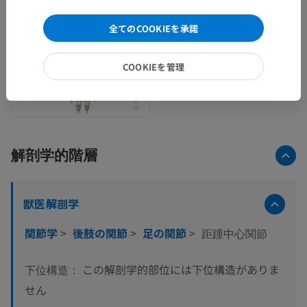
全てのCOOKIEを承諾
COOKIEを管理
解剖学的階層
獣医解剖学
関節学
>
後肢の関節
>
足の関節
>
距踵中心関節
この解剖学的部位には下位構造がありま
下位構造：
せん