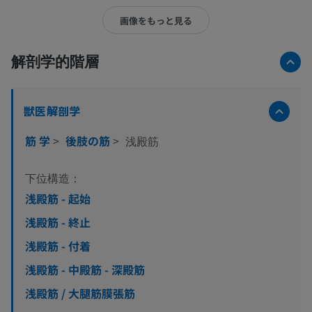
画像をもっと見る
解剖学的階層
獣医解剖学
筋 学
>
後肢の筋
>
浅殿筋
下位構造：
浅殿筋 - 起始
浅殿筋 - 終止
浅殿筋 - 付着
浅殿筋 - 中殿筋 - 深殿筋
浅殿筋 / 大腿筋膜張筋