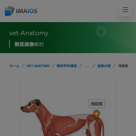
vet-Anatomy
獣医画像
解剖
ホーム
VET-ANATOMY
解剖学的構造
...
後肢の筋
浅殿筋