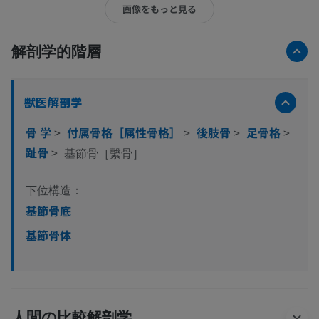
画像をもっと見る
解剖学的階層
獣医解剖学
骨 学
>
付属骨格［属性骨格］
>
後肢骨
>
足骨格
>
趾骨
>
基節骨［繫骨］
下位構造：
基節骨底
基節骨体
人間の比較解剖学