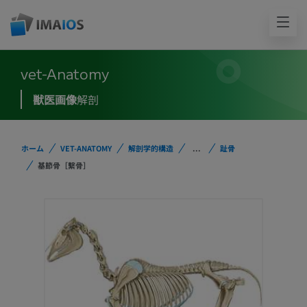
vet-Anatomy
獣医画像
解剖
ホーム
VET-ANATOMY
解剖学的構造
...
趾骨
基節骨［繫骨］