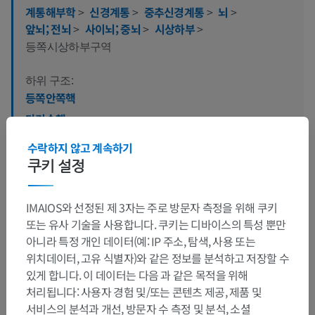
계통해부학
>
신경계통
>
중추신경계통
>
뇌
>
앞뇌; 전뇌
>
사이뇌; 중뇌
>
시상하부
>
등쪽시상하부구역
하위 구조:
등쪽안쪽핵
다리속핵
렌즈고리핵
수락하지 않고 계속하기
쿠키 설정
IMAIOS와 선정된 제 3자는 주로 방문자 측정을 위해 쿠키
동물 비교 해부학
또는 유사 기술을 사용합니다. 쿠키는 디바이스의 특성 뿐만
아니라 특정 개인 데이터(예: IP 주소, 탐색, 사용 또는
위치데이터, 고유 식별자)와 같은 정보를 분석하고 저장할 수
번역
있게 합니다. 이 데이터는 다음 과 같은 목적을 위해
처리됩니다: 사용자 경험 및/또는 콘텐츠 제공, 제품 및
서비스의 분석과 개선, 방문자 수 측정 및 분석, 소셜