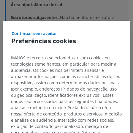
Área hipotalâmica dorsal
Estruturas subjacentes:
Não há nenhuma estrutura
subjacente para esta parte anatômica
Continuar sem aceitar
Preferências cookies
Anatomia humana 1
IMAIOS e terceiros selecionados, usam cookies ou
tecnologias semelhantes, em particular para medir a
audiência. Os cookies nos permitem analisar e
Anatomia comparativa em animais
armazenar informações como as características do seu
dispositivo, assim como determinados dados pessoais
(por exemplo, endereços IP, dados de navegação, uso
Traduções
ou geolocalização, identificadores exclusivos). Esses
dados são processados para as seguintes finalidades:
análise e melhoria da experiência do usuário e/ou
nossa oferta de conteúdo, produtos e serviços, medição
e análise de audiência, interação com redes sociais,
Encontrou um erro?
exibição de conteúdo personalizado, medição de
Não hesite em nos sugerir uma correção, tradução ou
desempenho e apelo de conteúdo. Para mais