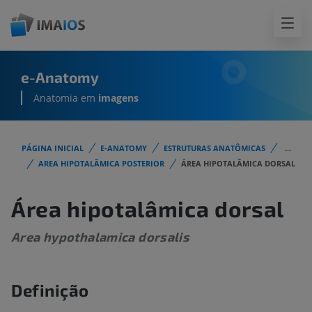
e-Anatomy
Anatomia em
imagens
PÁGINA INICIAL
E-ANATOMY
ESTRUTURAS ANATÔMICAS
...
AREA HIPOTALÂMICA POSTERIOR
ÁREA HIPOTALÂMICA DORSAL
Área hipotalâmica dorsal
Area hypothalamica dorsalis
Definição