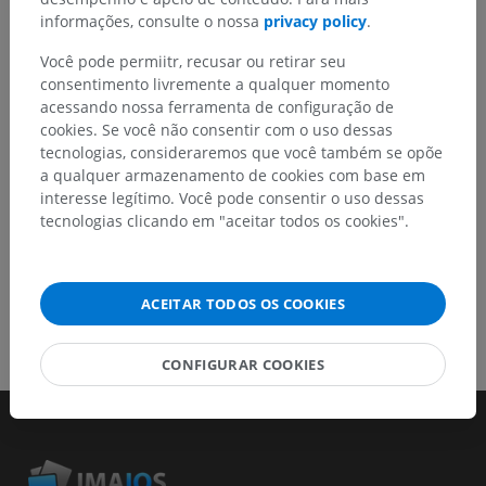
melhora de conteúdo.
informações, consulte o nossa
privacy policy
.
Você pode permiitr, recusar ou retirar seu
Relatar um problema
consentimento livremente a qualquer momento
acessando nossa ferramenta de configuração de
cookies. Se você não consentir com o uso dessas
BAIXE O APLICATIVO
tecnologias, consideraremos que você também se opõe
a qualquer armazenamento de cookies com base em
interesse legítimo. Você pode consentir o uso dessas
tecnologias clicando em "aceitar todos os cookies".
ACEITAR TODOS OS COOKIES
CONFIGURAR COOKIES