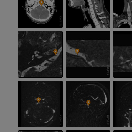
사진
CT
프리미엄
프리미엄
다리 동맥 및
CT
무료
다리 혈관조
혈관조영
무료