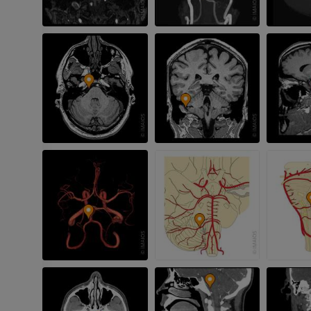
손 MRI
무릎 MRI
MRI
MRI
프리미엄
프리미엄
팔 방사선촬영
무릎 관절조영
방사선 사진
CT 관절
프리미엄
프리미엄
팔
발목 및 발뒤부
삽화
MRI
프리미엄
프리미엄
팔 혈관조영술
발앞부 MRI
혈관조영
MRI
무료
프리미엄
가시인간프로젝트
다리 CTA