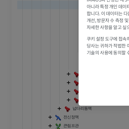
앞아래소뇌동맥
아니라 특정 개인 데이터(
RI
발목 MRI
합니다. 이 데이터는 다
뇌바닥동맥다리
MRI
개선, 방문자 수 측정 
뇌바닥동맥중간
자세한 사항을 알고 싶
프리미엄
위소뇌동맥
쿠키 설정 도구에 접속하
뇌바닥동맥갈림
관절조영 CT
발앞부 MRI
당사는 귀하가 적법한 
뒤대뇌동맥
절
MRI
기술의 사용에 동의할 
왼척추동맥
프리미엄
오른척추동맥
RI
다리 MRI
속가슴동맥
MRI
갑상목동맥
프리미엄
목갈비동맥
겨드랑동맥
방사선 촬영
다리 방사선 촬영
넙다리동맥
 사진
방사선 사진
전신정맥
무료
큰림프관