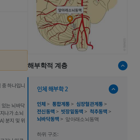
해부학적 계층
맥 중 하나입니
인체 해부학 2
인체
>
통합계통
>
심장혈관계통
>
 있는 뇌바닥
전신동맥
>
빗장밑동맥
>
척추동맥
>
 지나가 소뇌
뇌바닥동맥
>
앞아래소뇌동맥
) 분지 및 위
하위 구조: