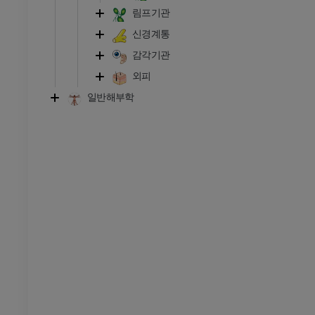
다리
림프기관
삽화
신경계통
프리미엄
감각기관
외피
발목 및 발 CT
일반해부학
CT
프리미엄