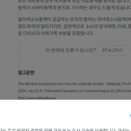
또한 대부분의 경우 속귀동맥 또는 미로동맥을 분지로 냅니다.
동맥이 뇌바닥동맥의 분지로 기시하는 경우도 드물게 있습니다
앞아래소뇌동맥이 공급하는 조직의 범위는 뒤아래소뇌동맥(PI
정도에 따라 달라지지만, 일반적으로 소뇌의 앞아래면, 타래,
및 다리뇌의 아래가쪽 부분을 포함합니다.
이 번역에 오류가 있나요?
보고하기
참고문헌
This definition incorporates text from the wikipedia website - Wikipedia: The f
(2004, July 22). FL: Wikimedia Foundation, Inc. Retrieved August 10, 2004, fro
http://www.wikipedia.org
지
지
갤러리
팔
다리
 3자는 주로 방문자 측정을 위해 쿠키 또는 유사 기술을 사용합니다. 쿠키