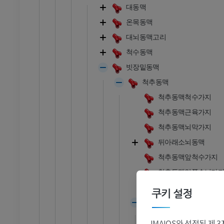
대동맥
온목동맥
대뇌동맥고리
척수동맥
빗장밑동맥
척추동맥
척추동맥척수가지
척추동맥근육가지
척추동맥뇌막가지
뒤아래소뇌동맥
척추동맥앞척수가지
척추동맥안쪽숨뇌가
척추동맥가쪽숨뇌가
쿠키 설정
뇌바닥동맥
발목 - 발
척추동맥결합
IMAIOS와 선정된 제