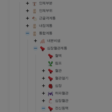
인체부분
인체부위
근골격계통
내장계통
통합계통
내분비샘
심장혈관계통
혈액
림프
혈관
혈관얼기
심장
허파혈관
심장혈관
전신동맥