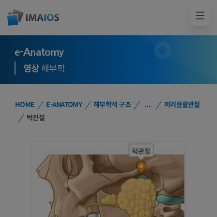
e-Anatomy
영상
해부학
HOME
E-ANATOMY
해부학적 구조
...
머리윤활관절
턱관절