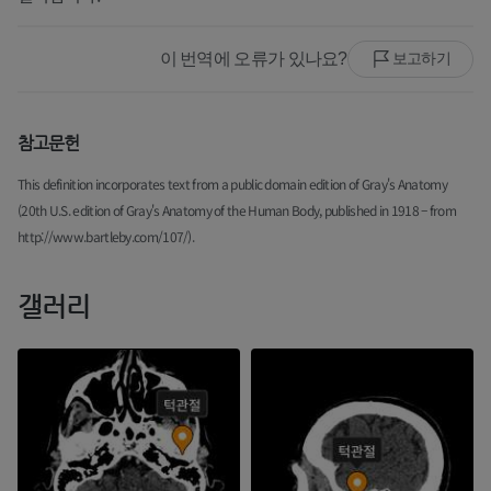
이 번역에 오류가 있나요?
보고하기
참고문헌
This definition incorporates text from a public domain edition of Gray's Anatomy
(20th U.S. edition of Gray's Anatomy of the Human Body, published in 1918 – from
http://www.bartleby.com/107/).
갤러리