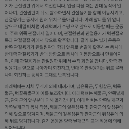
기가 관절원판 위에서 회전합니다. 입을 다물 때는 반대 동작이 일
어나며, 관절원판이 뒤로 활주하면서 관절융기를 함께 이동시키고,
관절융기는 동시에 원래 위치로 돌아갑니다. 아래 앞니를 위 앞니
앞으로 내밀 때처럼 아래턱뼈가 수평으로 앞으로 이동할 때는 운동
이 주로 위쪽 관절에서 일어나며, 관절원판과 관절융기가 턱관절오
목과 관절결절 위에서 앞으로 활주합니다. 갈기 또는 씹기 운동은
한쪽 관절융기가 관절원판과 함께 앞뒤로 번갈아 활주하는 동시에
반대쪽 관절융기가 반대 방향으로 동시에 이동함으로써 만들어지
며, 이때 관절융기는 관절원판 위에서 수직 회전을 합니다. 한쪽 관
절융기는 앞으로 나아가며 회전하고, 반대쪽 관절융기는 뒤로 물러
나며 회전하는 동작이 교대로 반복됩니다.
아래턱뼈는 자체 무게에 의해 내려가며, 넓은목근, 두힘살근, 턱목
뿔근, 턱끝목뿔근이 이를 보조합니다. 아래턱뼈는 깨물근, 안쪽날개
근, 관자근의 앞부분에 의해 올라갑니다. 아래턱뼈는 안쪽날개근과
가쪽날개근의 동시 작용, 깨물근의 얕은섬유 및 관자근의 앞섬유에
의해 앞으로 당겨지며, 깨물근의 깊은섬유와 관자근의 뒤섬유에 의
해 뒤로 당겨집니다. 갈기 운동은 양측 날개근의 교대 작용에 의해
일어납니다.