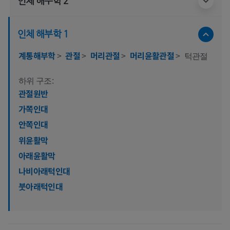
인체 해부학 2
인체 해부학 1
계통해부학
>
관절
>
머리관절
>
머리윤활관절
>
턱관절
하위 구조:
관절원반
가쪽인대
안쪽인대
위윤활막
아래윤활막
나비아래턱인대
붓아래턱인대