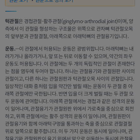
턱관절
은 경첩관절-활주관절(ginglymo-arthrodial joint)이며, 양
측에서 이 관절을 형성하는 구조물은 위쪽으로 관자뼈 턱관절오목
의 앞부분과 관절결절, 아래쪽으로 아래턱뼈의 관절융기입니다.
운동.
—이 관절에서 허용되는 운동은 광범위합니다. 아래턱뼈는 내
려가거나 올라가거나, 앞 또는 뒤로 이동할 수 있으며, 약간의 좌우
운동도 허용됩니다. 이 관절에는 두 개의 독립적인 관절이 존재한다
는 점을 염두에 두어야 합니다. 하나는 관절융기와 관절원판 사이의
관절이고, 다른 하나는 관절원판과 턱관절오목 사이의 관절입니다.
일상적인 대화 중처럼 입을 약간만 벌릴 때는 운동이 두 관절 중 아
래쪽 관절에만 국한됩니다. 반면 입을 더 크게 벌릴 때는 두 관절 모
두 운동에 관여합니다. 아래쪽 관절에서는 경첩과 같은 성격의 운동
이 일어나며, 관절융기가 관절원판 위에서 가로축을 중심으로 회전
하고, 위쪽 관절에서는 활주 성격의 운동이 일어나며, 관절원판이
관절융기와 함께 아래턱구멍을 통과하는 축을 중심으로 관절결절
위로 앞쪽으로 활주합니다. 이 두 가지 운동은 동시에 일어나며, 관
절융기와 관절원판이 융기 위에서 앞으로 이동하는 동시에 관절융