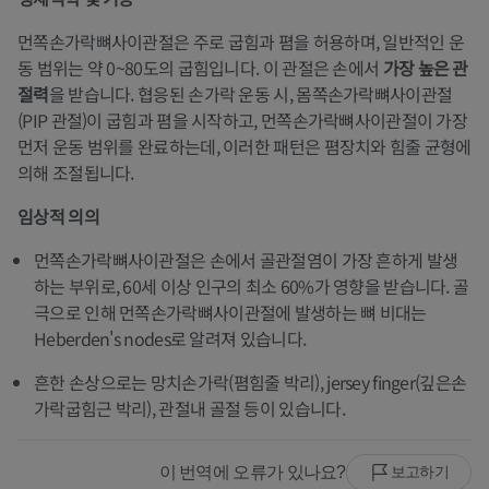
먼쪽손가락뼈사이관절은 주로 굽힘과 폄을 허용하며, 일반적인 운
동 범위는 약 0~80도의 굽힘입니다. 이 관절은 손에서
가장 높은 관
절력
을 받습니다. 협응된 손가락 운동 시, 몸쪽손가락뼈사이관절
(PIP 관절)이 굽힘과 폄을 시작하고, 먼쪽손가락뼈사이관절이 가장
먼저 운동 범위를 완료하는데, 이러한 패턴은 폄장치와 힘줄 균형에
의해 조절됩니다.
임상적 의의
먼쪽손가락뼈사이관절은 손에서 골관절염이 가장 흔하게 발생
하는 부위로, 60세 이상 인구의 최소 60%가 영향을 받습니다. 골
극으로 인해 먼쪽손가락뼈사이관절에 발생하는 뼈 비대는
Heberden's nodes로 알려져 있습니다.
흔한 손상으로는 망치손가락(폄힘줄 박리), jersey finger(깊은손
가락굽힘근 박리), 관절내 골절 등이 있습니다.
이 번역에 오류가 있나요?
보고하기