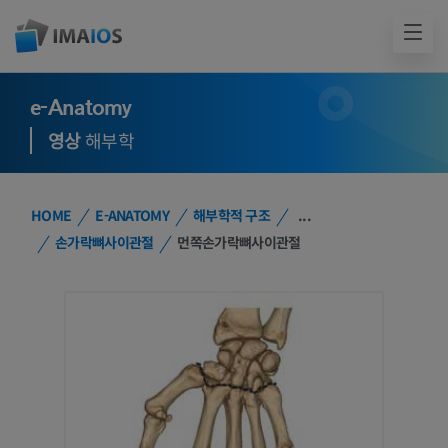
e-Anatomy
영상
해부학
HOME
E-ANATOMY
해부학적 구조
...
손가락뼈사이관절
먼쪽손가락뼈사이관절