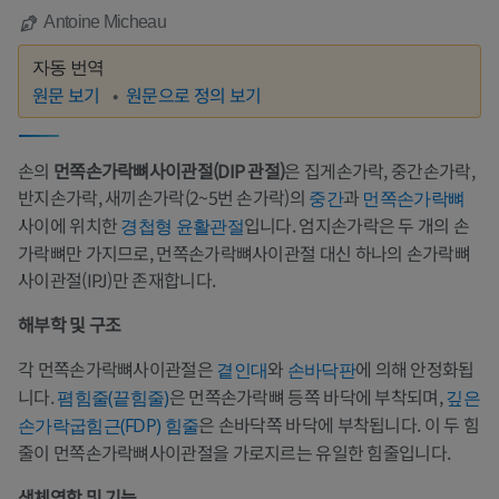
Antoine Micheau
자동 번역
원문 보기
원문으로 정의 보기
손의
먼쪽손가락뼈사이관절(DIP 관절)
은 집게손가락, 중간손가락,
반지손가락, 새끼손가락(2~5번 손가락)의
과
중간
먼쪽손가락뼈
사이에 위치한
입니다. 엄지손가락은 두 개의 손
경첩형 윤활관절
가락뼈만 가지므로, 먼쪽손가락뼈사이관절 대신 하나의 손가락뼈
사이관절(IPJ)만 존재합니다.
해부학 및 구조
각 먼쪽손가락뼈사이관절은
와
에 의해 안정화됩
곁인대
손바닥판
니다.
은 먼쪽손가락뼈 등쪽 바닥에 부착되며,
폄힘줄(끝힘줄)
깊은
은 손바닥쪽 바닥에 부착됩니다. 이 두 힘
손가락굽힘근(FDP) 힘줄
줄이 먼쪽손가락뼈사이관절을 가로지르는 유일한 힘줄입니다.
생체역학 및 기능