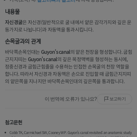
내용물
자신경굴
은 자신경(일반적으로 굴 내에서 얕은 감각가지와 깊은 운
동가지로 나뉩니다)과 자동맥을 통과시킵니다.
손목굴과의 관계
바닥쪽손목인대는
Guyon's canal
의 얕은 천장을 형성합니다. 굽힘
근지지띠는
Guyon's canal
의 깊은 목정맥벽을 형성하는 동시에,
정중신경과 굽힘근힘줄을 수용하는 인접한 손목굴의 천장 역할을
합니다. 따라서 자신경과 자동맥은 손으로 진입할 때 굽힘근지지띠
의 얕은쪽을 지나지만 바닥쪽손목인대의 깊은쪽을 통과합니다.
이 번역에 오류가 있나요?
보고하기
참고문헌
Cobb TK, Carmichael SW, Cooney WP. Guyon's canal revisited: an anatomic study