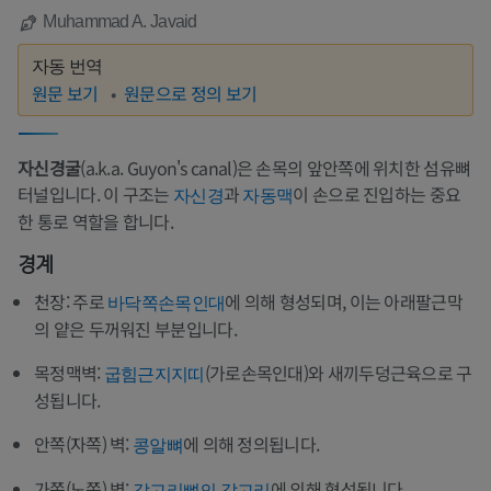
Muhammad A. Javaid
자동 번역
원문 보기
원문으로 정의 보기
자신경굴
(a.k.a. Guyon's canal)은 손목의 앞안쪽에 위치한 섬유뼈
터널입니다. 이 구조는
과
이 손으로 진입하는 중요
자신경
자동맥
한 통로 역할을 합니다.
경계
천장: 주로
에 의해 형성되며, 이는 아래팔근막
바닥쪽손목인대
의 얕은 두꺼워진 부분입니다.
목정맥벽:
(가로손목인대)와 새끼두덩근육으로 구
굽힘근지지띠
성됩니다.
안쪽(자쪽) 벽:
에 의해 정의됩니다.
콩알뼈
가쪽(노쪽) 벽:
에 의해 형성됩니다.
갈고리뼈의 갈고리