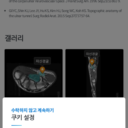
of the carpal ulnar neurovascular space. J Hand Surg Am. 1996 Sep;21(5):861-9.
Gil YC, Shin KJ, Lee JY, Hu KS, Kim HJ, Song WC, Koh KS. Topographic anatomy of
the ulnar tunnel. Surg Radiol Anat. 2015 Sep;37(7):757-64.
갤러리
수락하지 않고 계속하기
쿠키 설정