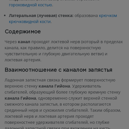
гороховидной костью
.
Латеральная (лучевая) стенка:
образована
крючком
крючковидной кости
.
Содержимое
Через
канал
проходят локтевой нерв (который в пределах
канала, как правило, делится на поверхностную
чувствительную и глубокую двигательную ветви) и
локтевая артерия.
Взаимоотношение с каналом запястья
Ладонная запястная связка формирует поверхностную
верхнюю стенку
канала Гийона
. Удерживатель
сгибателей, образующий более глубокую яремную стенку
канала Гийона
, одновременно служит верхней стенкой
смежного канала запястья, в котором располагаются
срединный нерв и сухожилия сгибателей. Таким образом,
локтевой нерв и локтевая артерия проходят
поверхностнее удерживателя сгибателей, но глубже
ладонной запястной связки при вхождении на кисть.