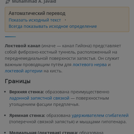
Muhammad A. Javaid
Автоматический перевод
Показать исходный текст
Всегда показывать исходное определение
Локтевой канал
(иначе — канал Гийона) представляет
собой фиброзно-костный туннель, расположенный на
переднемедиальной поверхности запястья. Он служит
важным проводящим путём для
локтевого нерва
и
локтевой артерии
на кисть.
Границы
Верхняя стенка:
образована преимущественно
ладонной запястной связкой
— поверхностным
утолщением фасции предплечья.
Яремная стенка:
образована
удерживателем сгибателей
(поперечной связкой запястья) и мышцами гипотенара.
Медиальная (локтевая) стенка:
образована