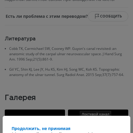
Есть ли проблема с этим переводом?
СООБЩИТЬ
Литература
Cobb TK, Carmichael SW, Cooney WP. Guyon's canal revisited: an
anatomic study of the carpal ulnar neurovascular space. J Hand Surg
Am. 1996 Sep;21(5):861-9.
Gil YC, Shin KJ, Lee JY, Hu KS, Kim HJ, Song WC, Koh KS. Topographic
anatomy of the ulnar tunnel. Surg Radiol Anat. 2015 Sep;37(7):757-64.
Галерея
Продолжить, не принимая