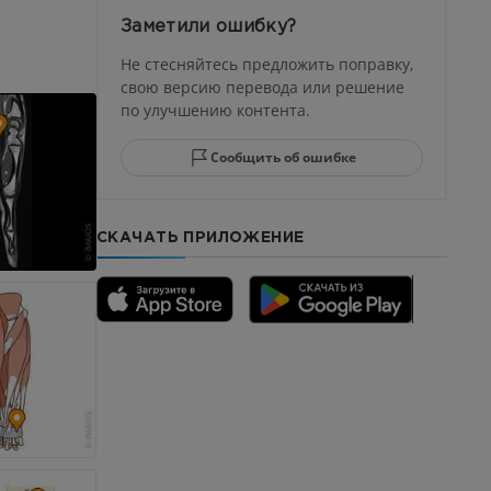
устава
Заметили ошибку?
ма
Не стесняйтесь предложить поправку,
свою версию перевода или решение
по улучшению контента.
юсны и
ела стопы
Сообщить об ошибке
СКАЧАТЬ ПРИЛОЖЕНИЕ
го отдела
CTA
ерии и