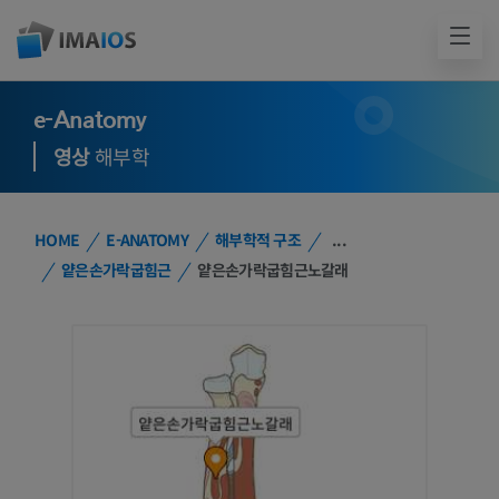
e-Anatomy
영상
해부학
HOME
E-ANATOMY
해부학적 구조
...
얕은손가락굽힘근
얕은손가락굽힘근노갈래