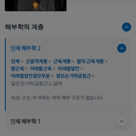
해부학적 계층
인체 해부학 2
인체
>
근골격계통
>
근육계통
>
팔의 근육계통
>
팔근육
>
아래팔근육
>
아래팔앞칸
>
아래팔앞칸얕은부분
>
얕은손가락굽힘근
>
얕은손가락굽힘근노갈래
이 부위는 하위 해부 구조가 없습니다
하위 구조:
인체 해부학 1