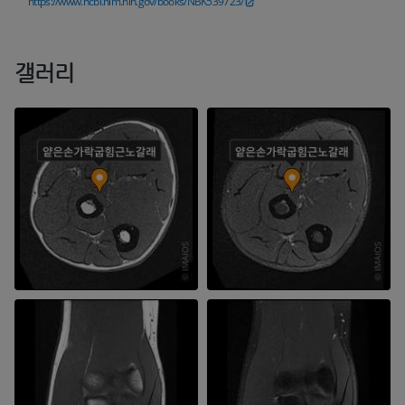
https://www.ncbi.nlm.nih.gov/books/NBK539723/
갤러리