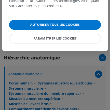
consentir à l’utilisation de ces technologies en cliquant
sur « accepter tous les cookies ».
AUTORISER TOUS LES COOKIES
PARAMÉTRER LES COOKIES
Hiérarchie anatomique
Anatomie humaine 2
Corps humain
>
Systèmes musculosquelettiques
>
Système musculaire
>
Système musculaire du membre supérieur
>
Muscles du membre supérieur
>
Muscles de l'avant-bras
>
Compartiment antérieur de l'avant-bras
>