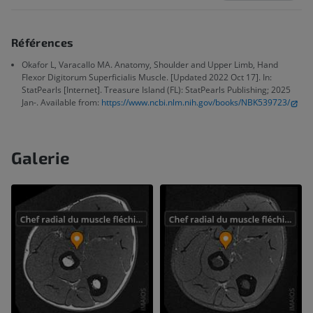
Références
Okafor L, Varacallo MA. Anatomy, Shoulder and Upper Limb, Hand
Flexor Digitorum Superficialis Muscle. [Updated 2022 Oct 17]. In:
StatPearls [Internet]. Treasure Island (FL): StatPearls Publishing; 2025
Jan-. Available from:
https://www.ncbi.nlm.nih.gov/books/NBK539723/
Galerie