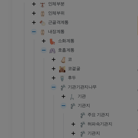
인체부분
인체부위
근골격계통
내장계통
소화계통
호흡계통
코
코곁굴
후두
기관기관지나무
기관
기관지
주요 기관지
허파속기관지
기관지