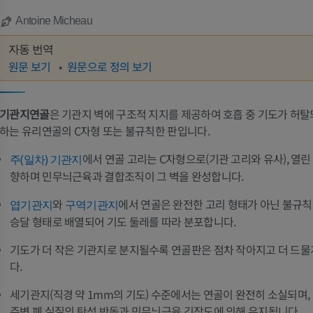
Antoine Micheau
자동 번역
원문 보기
원문으로 정의 보기
기관지연골
은 기관지 벽에 구조적 지지를 제공하여 호흡 중 기도가 허탈
하는 유리연골의 C자형 또는 불규칙한 판입니다.
에서 연골 고리는 C자형으로(기관 고리와 유사), 열린
주(일차) 기관지
향하며 민무늬근육과 결합조직이 그 벽을 완성합니다.
와
에서 연골은 완전한 고리 형태가 아닌 불규칙
엽기관지
구역기관지
승달 형태로 배열되어 기도 둘레를 따라 분포합니다.
기도가 더 작은 기관지로 분지될수록 연골판은 점차 작아지고 더 드
다.
세기관지(직경 약 1mm의 기도) 수준에서는 연골이 완전히 소실되며,
주변 폐 실질의 탄성 반동과 민무늬근육 긴장도에 의해 유지됩니다.