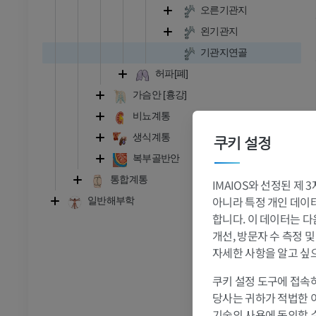
오른기관지
왼기관지
기관지연골
허파[폐]
가슴안 [흉강]
비뇨계통
생식계통
쿠키 설정
복부골반안
통합계통
IMAIOS와 선정된 제
발목 - 발
아니라 특정 개인 데이터(
일반해부학
합니다. 이 데이터는 다
개선, 방문자 수 측정 
RI
발목 MRI
MRI
자세한 사항을 알고 싶
프리미엄
쿠키 설정 도구에 접속하
당사는 귀하가 적법한 
관절조영 CT
발앞부 MRI
기술의 사용에 동의할 