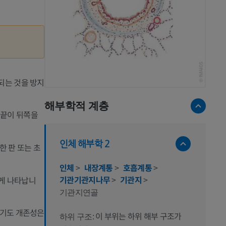
되는 것을 방지
해부학적 계층
 끝이 뒤쪽을
인체 해부학 2
한 판 또는 초
인체
>
내장계통
>
호흡계통
>
기관기관지나무
>
기관지
>
물게 나타납니
기관지연골
 기도 개존성은
이 부위는 하위 해부 구조가
하위 구조: