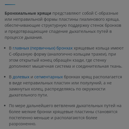
Бронхиальные хрящи
представляют собой С-образные
или неправильной формы пластины гиалинового хряща,
обеспечивающие структурную поддержку стенок бронхов
и предотвращающие спадение дыхательных путей в
процессе дыхания.
В
главных (первичных) бронхах
хрящевые кольца имеют
С-образную форму (аналогично кольцам трахеи), при
этом открытый конец обращён кзади, где стенку
дополняют мышечная система и соединительная ткань.
В
долевых
и
сегментарных
бронхах хрящ располагается
в виде неправильных пластин или полулуний, а не
замкнутых колец, распределяясь по окружности
дыхательного пути.
По мере дальнейшего ветвления дыхательных путей на
более мелкие бронхи хрящевые пластины становятся
постепенно меньше и располагаются более
разрозненно.