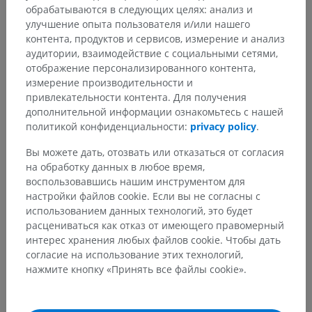
обрабатываются в следующих целях: анализ и
улучшение опыта пользователя и/или нашего
контента, продуктов и сервисов, измерение и анализ
аудитории, взаимодействие с социальными сетями,
Анатомическая иерархия
отображение персонализированного контента,
измерение производительности и
привлекательности контента. Для получения
Анатомия человека 2
дополнительной информации ознакомьтесь с нашей
политикой конфиденциальности:
privacy policy
.
Человеческое тело
>
Systemata visceralia
>
Дыхательная система
>
Вы можете дать, отозвать или отказаться от согласия
Трахеобронхиальное дерево
>
Бронхи
>
на обработку данных в любое время,
Cartilagines bronchales
воспользовавшись нашим инструментом для
настройки файлов cookie. Если вы не согласны с
Основные структуры:
Нет анатомических терминов,
использованием данных технологий, это будет
относящихся к этой части тела
расцениваться как отказ от имеющего правомерный
интерес хранения любых файлов cookie. Чтобы дать
согласие на использование этих технологий,
нажмите кнопку «Принять все файлы cookie».
Сравнительная анатомия