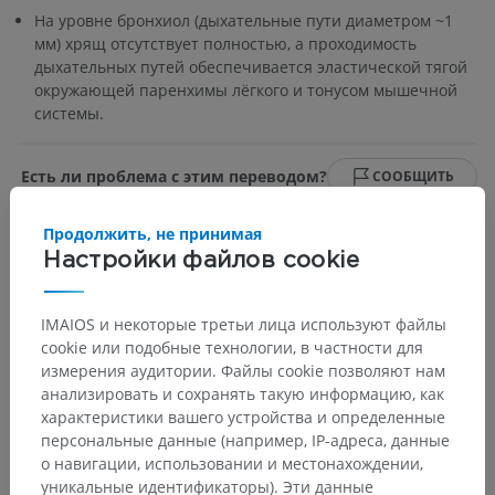
На уровне бронхиол (дыхательные пути диаметром ~1
мм) хрящ отсутствует полностью, а проходимость
дыхательных путей обеспечивается эластической тягой
окружающей паренхимы лёгкого и тонусом мышечной
системы.
Есть ли проблема с этим переводом?
СООБЩИТЬ
Продолжить, не принимая
Настройки файлов cookie
Галерея
IMAIOS и некоторые третьи лица используют файлы
cookie или подобные технологии, в частности для
измерения аудитории. Файлы cookie позволяют нам
анализировать и сохранять такую информацию, как
характеристики вашего устройства и определенные
персональные данные (например, IP-адреса, данные
о навигации, использовании и местонахождении,
уникальные идентификаторы). Эти данные