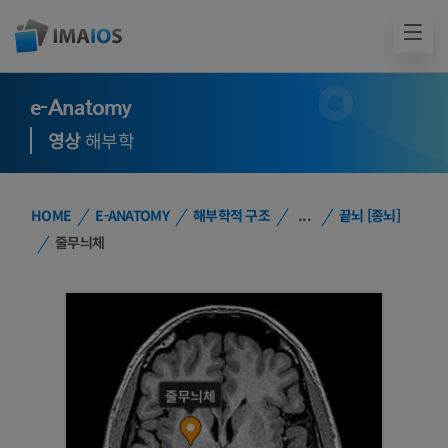
e-Anatomy
영상
해부학
HOME
E-ANATOMY
해부학적 구조
...
끝뇌 [종뇌]
줄무늬체