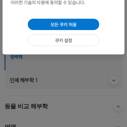
이러한 기술의 사용에 동의할 수 있습니다.
인체
>
통합계통
>
신경계통
>
중추신경계통
>
뇌
>
대뇌
>
끝뇌 [종뇌]
>
줄무늬체
모든 쿠키 허용
하위 구조:
등쪽줄무늬체
쿠키 설정
렌즈핵
창백핵
인체 해부학 1
동물 비교 해부학
번역