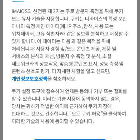
인체
>
근골격계통
>
근육계통
>
근육
>
확대근육
IMAIOS와 선정된 제 3자는 주로 방문자 측정을 위해 쿠키
또는 유사 기술을 사용합니다. 쿠키는 디바이스의 특성 뿐만
이 부위는 하위 해부 구조가 없습니다
하위 구조:
아니라 특정 개인 데이터(예: IP 주소, 탐색, 사용 또는
위치데이터, 고유 식별자)와 같은 정보를 분석하고 저장할 수
있게 합니다. 이 데이터는 다음 과 같은 목적을 위해
인체 해부학 1
처리됩니다: 사용자 경험 및/또는 콘텐츠 제공, 제품 및
서비스의 분석과 개선, 방문자 수 측정 및 분석, 소셜
네트워크와의 상호작용, 맞춤형 콘텐츠 표시, 성능 측정 및
콘텐츠 선호도 평가. 더 자세한 사항을 알고 싶으면,
동물 비교 해부학
개인정보보호정책
을 참조하세요.
쿠키 설정 도구에 접속하여 언제든 동의나 거부 또는 철회를
번역
할 수 있습니다. 이러한 기술 사용에 동의하지 않는 경우,
당사는 귀하가 적법한 이익에 근거하여 쿠키 저장에
반대하는 것으로 간주합니다. "모든 쿠키 허용"을 클릭하여
이러한 기술의 사용에 동의할 수 있습니다.
문제를 발견하셨나요?
수정이나, 번역 또는 콘텐츠 개선에 제안이 있으면 언제든