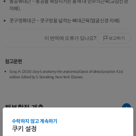
동공확대근 – 동공을 확장시키는 홍채 내 민무늬근육(교감신경
지배).
콧구멍확대근 – 콧구멍을 넓히는 뼈대근육(얼굴신경 지배).
이 번역에 오류가 있나요?
보고하기
참고문헌
Gray, H. (2016)
Gray’s anatomy the anatomical basis of clinical practice
. 41st
edition. Edited by S. Standring. New York: Elsevier.
해부학적 계층
수락하지 않고 계속하기
쿠키 설정
인체 해부학 2