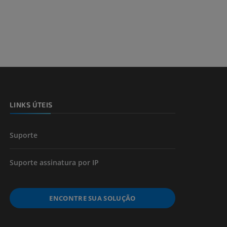
dade inferior
 e ossos)
LINKS ÚTEIS
 dos membros
Suporte
Suporte assinatura por IP
ENCONTRE SUA SOLUÇÃO