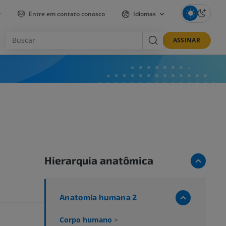
r
Entre em contato conosco
Idiomas
ASSINAR
Hierarquia anatômica
Anatomia humana 2
Corpo humano
>