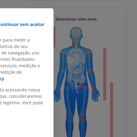
 que dilata a
CORPO 
Selecionar uma zona
ontinuar sem aceitar
alarga as
or
ar para medir a
sticas do seu
s de navegação, uso
intes finalidades:
do membro
 serviços, medição e
 medição de
cy
.
al practice
.
nto acessando nossa
gias, consideraremos
 inferior
 legítimo. Você pode
agnética do