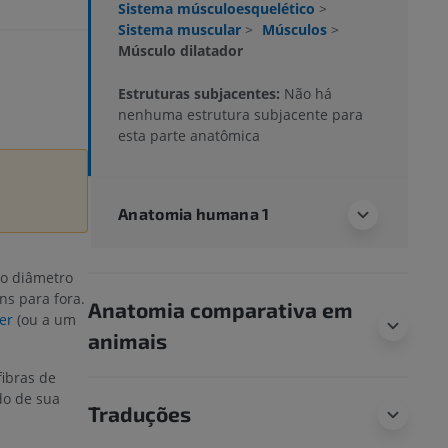
Sistema músculoesquelético
>
Sistema muscular
>
Músculos
>
Músculo dilatador
Estruturas subjacentes:
Não há
nenhuma estrutura subjacente para
esta parte anatômica
Anatomia humana 1
o diâmetro
s para fora.
Anatomia comparativa em
er
(ou a um
animais
ibras de
do de sua
Traduções