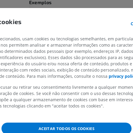
Exemplos
Músculo dilatador da pupila – músculo liso na íris
MEMBRO SUPERIOR
MEMBRO INFERIOR
pupila (inervação simpática).
cookies
C
Dilatador das narinas – músculo esquelético que 
IRM do membro superior
Membro inferi
narinas (nervo facial).
IRM
Ilustrações
lecionados, usam cookies ou tecnologias semelhantes, em particul
 nos permitem analisar e armazenar informações como as caracterí
PREMIUM
PREMIUM
omo determinados dados pessoais (por exemplo, endereços IP, dado
A tradução está incorreta?
RELATAR
entificadores exclusivos). Esses dados são processados para as segu
IRM do ombro
Radiografias 
 experiência do usuário e/ou nossa oferta de conteúdo, produtos e
IRM
inferior
 interação com redes sociais, exibição de conteúdo personalizado,
Radiografias
PREMIUM
Referências
e conteúdo. Para mais informações, consulte o nossa
privacy poli
GRÁTIS
Gray, H. (2016)
Gray’s anatomy the anatomical basis of clinic
recusar ou retirar seu consentimento livremente a qualquer mome
IRM do carpo
41st edition. Edited by S. Standring. New York: Elsevier.
ração de cookies. Se você não consentir com o uso dessas tecnolo
IRM
IRM do membro
IRM
põe a qualquer armazenamento de cookies com base em interesse
PREMIUM
s tecnologias clicando em "aceitar todos os cookies".
PREMIUM
IRM do cotovelo
IRM
Ressonância m
quadril
ACEITAR TODOS OS COOKIES
PREMIUM