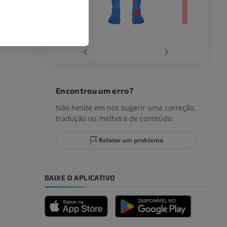
‹
›
joelho
Encontrou um erro?
Não hesite em nos sugerir uma correção,
tradução ou melhora de conteúdo.
lo e do
Relatar um problema
BAIXE O APLICATIVO