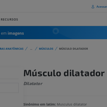
Acessa
RECURSOS
a em
imagens
URAS ANATÔMICAS
...
MÚSCULOS
MÚSCULO DILATADOR
Músculo dilatador
Dilatator
Sinônimo em latim:
Musculus dilatator