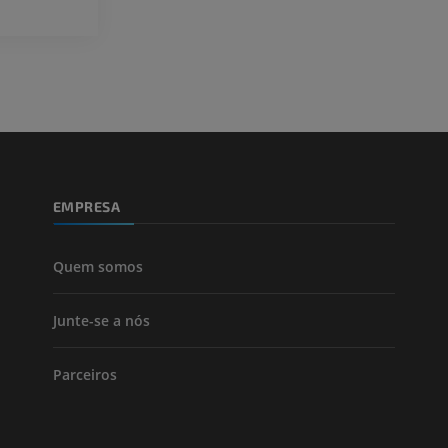
Visible Human Project
Fotografia
CTA da extremi
TC
PREMIUM
PREMIUM
Perna (artérias
TC
GRÁTIS
EMPRESA
Arteriografia
inferiores
Angiografia
Quem somos
GRÁTIS
Junte-se a nós
Parceiros