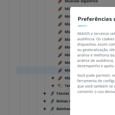
Músculo digástrico
Músculo bíceps
TARSO-PÉ
Músculo tríceps
Preferências 
Músculo quadríceps
joelho
IRM do tornozelo
Músculo unipeniforme
IRM
IMAIOS e terceiros se
audiência. Os cookies
UM
PREMIUM
Músculo peniforme
dispositivo, assim c
Músculo multipeniforme
ou geolocalização, id
afia do joelho
Antepé IRM
Músculo orbicular
análise e melhoria da
afia CT
IRM
análise de audiência,
Músculo esfincter
UM
PREMIUM
desempenho e apelo d
Músculo dilatador
Você pode permiitr, 
 membro inferior
IRM do membro inferior
Músculo
ferramenta de configu
IRM
Tendão
que você também se o
UM
PREMIUM
consentir o uso dessa
Fáscias
rafias do membro
Radiografias do membro
Bolsas sinoviais
r
inferior
Bainhas tendíneas
rafias
Radiografias