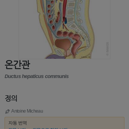
온간관
Ductus hepaticus communis
정의
Antoine Micheau
자동 번역