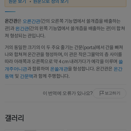
원문 보기
원문으로 정의 보기
온간관
은
(간의 오른쪽 기능엽에서 쓸개즙을 배출하는
오른간관
관)과
(간의 왼쪽 기능엽에서 쓸개즙을 배출하는 관)이 합쳐
왼간관
져 형성되는 관입니다.
거의 동일한 크기의 이 두 주요 줄기는 간문(porta)에서 간을 빠져
나와 합쳐져 온간관을 형성하며, 이 관은 작은그물막의 층 사이를
따라 아래쪽과 오른쪽으로 약 4 cm 내려가다가 예각을 이루며
쓸
과 합류하여
을 형성합니다. 온간관은
개주머니관
온쓸개관
온간
및
과 함께 주행합니다.
동맥
간문맥
이 번역에 오류가 있나요?
보고하기
갤러리