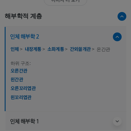
해부학적 계층
인체 해부학 2
인체
>
내장계통
>
소화계통
>
간외쓸개관
>
온간관
하위 구조:
오른간관
왼간관
오른꼬리엽관
왼꼬리엽관
인체 해부학 1