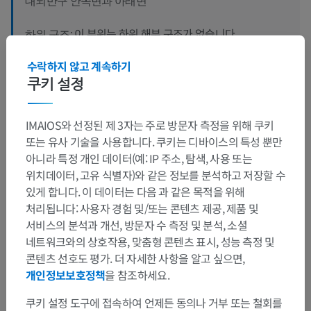
대뇌반구 안쪽면과 아래면
이 부위는 하위 해부 구조가 없습니다
하위 구조:
수락하지 않고 계속하기
쿠키 설정
번역
IMAIOS와 선정된 제 3자는 주로 방문자 측정을 위해 쿠키
또는 유사 기술을 사용합니다. 쿠키는 디바이스의 특성 뿐만
아니라 특정 개인 데이터(예: IP 주소, 탐색, 사용 또는
문제를 발견하셨나요?
위치데이터, 고유 식별자)와 같은 정보를 분석하고 저장할 수
있게 합니다. 이 데이터는 다음 과 같은 목적을 위해
수정이나, 번역 또는 콘텐츠 개선에 제안이 있으면 언제든
처리됩니다: 사용자 경험 및/또는 콘텐츠 제공, 제품 및
연락 주세요.
서비스의 분석과 개선, 방문자 수 측정 및 분석, 소셜
네트워크와의 상호작용, 맞춤형 콘텐츠 표시, 성능 측정 및
문제 보고
콘텐츠 선호도 평가. 더 자세한 사항을 알고 싶으면,
개인정보보호정책
을 참조하세요.
앱 다운로드
쿠키 설정 도구에 접속하여 언제든 동의나 거부 또는 철회를