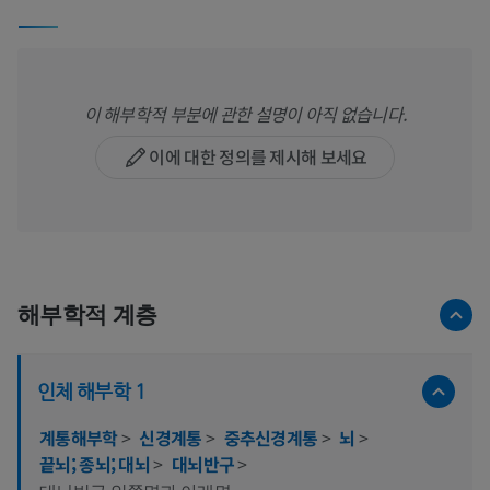
이 해부학적 부분에 관한 설명이 아직 없습니다.
이에 대한 정의를 제시해 보세요
해부학적 계층
인체 해부학 1
계통해부학
>
신경계통
>
중추신경계통
>
뇌
>
끝뇌; 종뇌; 대뇌
>
대뇌반구
>