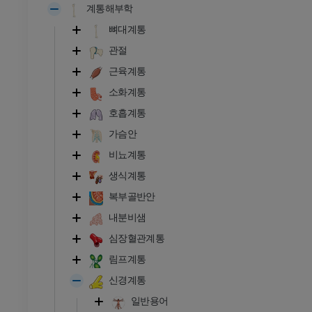
계통해부학
뼈대계통
관절
근육계통
소화계통
호흡계통
가슴안
비뇨계통
생식계통
복부골반안
내분비샘
심장혈관계통
림프계통
신경계통
발목 - 발
일반용어