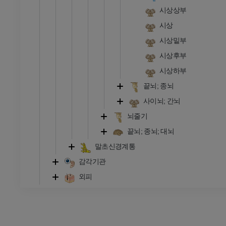
시상상부
시상
시상밑부
시상후부
시상하부
끝뇌; 종뇌
사이뇌; 간뇌
뇌줄기
끝뇌; 종뇌; 대뇌
말초신경계통
감각기관
외피