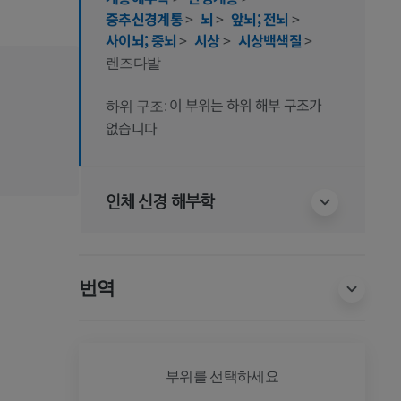
중추신경계통
>
뇌
>
앞뇌; 전뇌
>
사이뇌; 중뇌
>
시상
>
시상백색질
>
렌즈다발
이 부위는 하위 해부 구조가
하위 구조:
없습니다
인체 신경 해부학
번역
전신
부위를 선택하세요