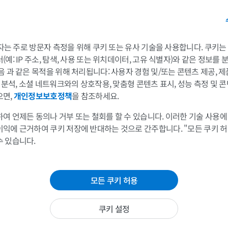
손 MRI
무릎 MRI
MRI
MRI
프리미엄
프리미엄
 3자는 주로 방문자 측정을 위해 쿠키 또는 유사 기술을 사용합니다. 쿠키
팔 방사선촬영
무릎 관절조영
예: IP 주소, 탐색, 사용 또는 위치데이터, 고유 식별자)와 같은 정보를
방사선 사진
CT 관절
음 과 같은 목적을 위해 처리됩니다: 사용자 경험 및/또는 콘텐츠 제공, 
프리미엄
프리미엄
및 분석, 소셜 네트워크와의 상호작용, 맞춤형 콘텐츠 표시, 성능 측정 및 콘
으면,
개인정보보호정책
을 참조하세요.
팔
발목 및 발뒤부
여 언제든 동의나 거부 또는 철회를 할 수 있습니다. 이러한 기술 사용에
삽화
MRI
이익에 근거하여 쿠키 저장에 반대하는 것으로 간주합니다. "모든 쿠키 
프리미엄
프리미엄
수 있습니다.
팔 혈관조영술
발앞부 MRI
혈관조영
MRI
살
모든 쿠키 허용
무료
프리미엄
챗살
쿠키 설정
챗살
가시인간프로젝트
다리 CTA