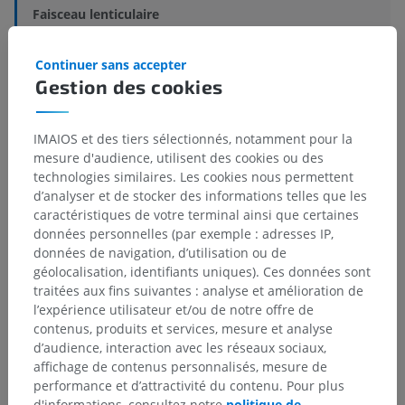
Faisceau lenticulaire
Structures sous-jacentes :
Il n'y a aucune structure
Continuer sans accepter
sous-jacente
Gestion des cookies
Neuroanatomie humaine
IMAIOS et des tiers sélectionnés, notamment pour la
mesure d'audience, utilisent des cookies ou des
technologies similaires. Les cookies nous permettent
d’analyser et de stocker des informations telles que les
Traductions
caractéristiques de votre terminal ainsi que certaines
données personnelles (par exemple : adresses IP,
données de navigation, d’utilisation ou de
géolocalisation, identifiants uniques). Ces données sont
traitées aux fins suivantes : analyse et amélioration de
Vous avez vu une erreur ?
l’expérience utilisateur et/ou de notre offre de
contenus, produits et services, mesure et analyse
N’hésitez pas à nous suggérer une correction, une
d’audience, interaction avec les réseaux sociaux,
traduction, une amélioration de contenu.
affichage de contenus personnalisés, mesure de
performance et d’attractivité du contenu. Pour plus
Signaler un problème
d'informations, consultez notre
politique de