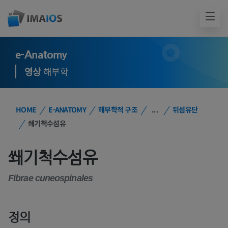
e-Anatomy
영상
해부학
HOME
E-ANATOMY
해부학적 구조
...
뒤섬유단
쐐기척수섬유
쐐기척수섬유
Fibrae cuneospinales
정의