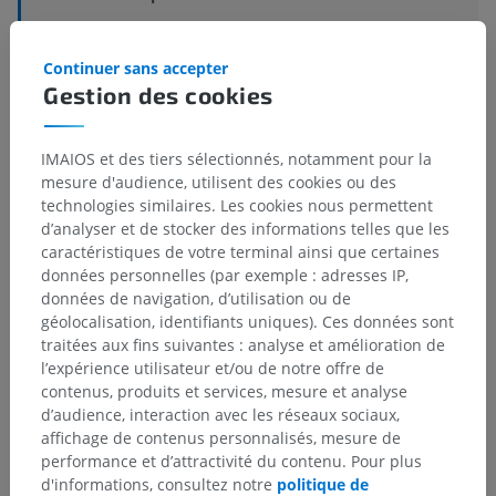
Structures sous-jacentes :
Il n'y a aucune structure
sous-jacente
Continuer sans accepter
Gestion des cookies
Neuroanatomie humaine
IMAIOS et des tiers sélectionnés, notamment pour la
mesure d'audience, utilisent des cookies ou des
technologies similaires. Les cookies nous permettent
d’analyser et de stocker des informations telles que les
Traductions
caractéristiques de votre terminal ainsi que certaines
données personnelles (par exemple : adresses IP,
données de navigation, d’utilisation ou de
géolocalisation, identifiants uniques). Ces données sont
traitées aux fins suivantes : analyse et amélioration de
Vous avez vu une erreur ?
l’expérience utilisateur et/ou de notre offre de
N’hésitez pas à nous suggérer une correction, une
contenus, produits et services, mesure et analyse
traduction, une amélioration de contenu.
d’audience, interaction avec les réseaux sociaux,
affichage de contenus personnalisés, mesure de
Signaler un problème
performance et d’attractivité du contenu. Pour plus
d'informations, consultez notre
politique de