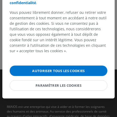
confidentialité
.
TÉLÉCHARGEZ L'APPLI
Vous pouvez librement donner, refuser ou retirer votre
consentement à tout moment en accédant à notre outil
de gestion des cookies. Si vous ne consentez pas à
l’utilisation de ces technologies, nous considérerons
que vous vous opposez également à tout dépôt de
cookie fondé sur un intérêt légitime. Vous pouvez
consentir à l’utilisation de ces technologies en cliquant
sur « accepter tous les cookies ».
AUTORISER TOUS LES COOKIES
PARAMÉTRER LES COOKIES
IMAIOS est une entreprise qui vise à aider et à former les soignants
des humains et des animaux. Au service des professionnels de santé
au travers d'atlas interactifs, d'imagerie médicale, de base de données