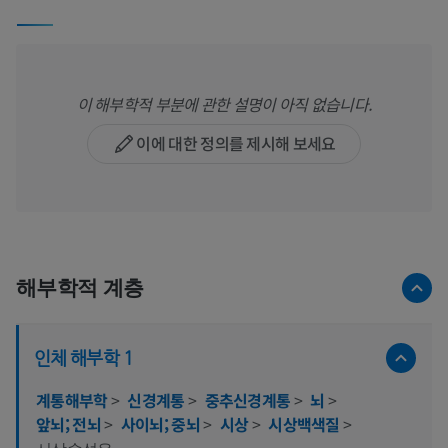
이 해부학적 부분에 관한 설명이 아직 없습니다.
이에 대한 정의를 제시해 보세요
해부학적 계층
인체 해부학 1
계통해부학
>
신경계통
>
중추신경계통
>
뇌
>
앞뇌; 전뇌
>
사이뇌; 중뇌
>
시상
>
시상백색질
>