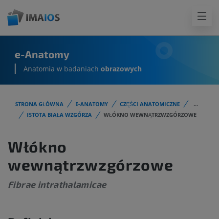
e-Anatomy
Anatomia w badaniach
obrazowych
STRONA GŁÓWNA
E-ANATOMY
CZĘŚCI ANATOMICZNE
...
ISTOTA BIAŁA WZGÓRZA
WŁÓKNO WEWNĄTRZWZGÓRZOWE
Włókno
wewnątrzwzgórzowe
Fibrae intrathalamicae