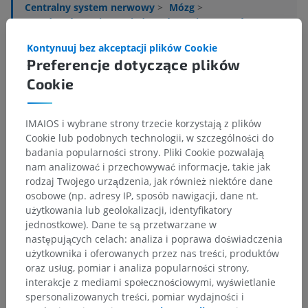
Centralny system nerwowy
>
Mózg
>
Przodomózgowie
>
Międzymózgowie
>
Wzgórze
>
Istota biała wzgórza
>
Włókno wewnątrzwzgórzowe
Kontynuuj bez akceptacji plików Cookie
Preferencje dotyczące plików
Powiązane struktury:
Nie istnieją struktury powiązane
z tą częścią ciała
Cookie
IMAIOS i wybrane strony trzecie korzystają z plików
Neuroanatomia człowieka
Cookie lub podobnych technologii, w szczególności do
badania popularności strony. Pliki Cookie pozwalają
nam analizować i przechowywać informacje, takie jak
rodzaj Twojego urządzenia, jak również niektóre dane
Tłumaczenia
osobowe (np. adresy IP, sposób nawigacji, dane nt.
użytkowania lub geolokalizacji, identyfikatory
jednostkowe). Dane te są przetwarzane w
następujących celach: analiza i poprawa doświadczenia
użytkownika i oferowanych przez nas treści, produktów
Zauważyłeś błąd?
oraz usług, pomiar i analiza popularności strony,
Zachęcamy do przesyłania sugestii poprawek,
interakcje z mediami społecznościowymi, wyświetlanie
tłumaczeń lub innych treści, które przełożą się na
spersonalizowanych treści, pomiar wydajności i
lepszą jakość materiałów.