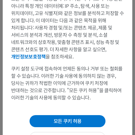
아니라 특정 개인 데이터(예: IP 주소, 탐색, 사용 또는
위치데이터, 고유 식별자)와 같은 정보를 분석하고 저장할 수
있게 합니다. 이 데이터는 다음 과 같은 목적을 위해
처리됩니다: 사용자 경험 및/또는 콘텐츠 제공, 제품 및
서비스의 분석과 개선, 방문자 수 측정 및 분석, 소셜
네트워크와의 상호작용, 맞춤형 콘텐츠 표시, 성능 측정 및
콘텐츠 선호도 평가. 더 자세한 사항을 알고 싶으면,
개인정보보호정책
을 참조하세요.
해부학적 계층
쿠키 설정 도구에 접속하여 언제든 동의나 거부 또는 철회를
할 수 있습니다. 이러한 기술 사용에 동의하지 않는 경우,
인체 해부학 2
당사는 귀하가 적법한 이익에 근거하여 쿠키 저장에
반대하는 것으로 간주합니다. "모든 쿠키 허용"을 클릭하여
인체
>
내장계통
>
호흡계통
>
기관기관지나무
>
이러한 기술의 사용에 동의할 수 있습니다.
기관지
>
기관지
>
기관지샘
이 부위는 하위 해부 구조가 없습니다
하위 구조:
모든 쿠키 허용