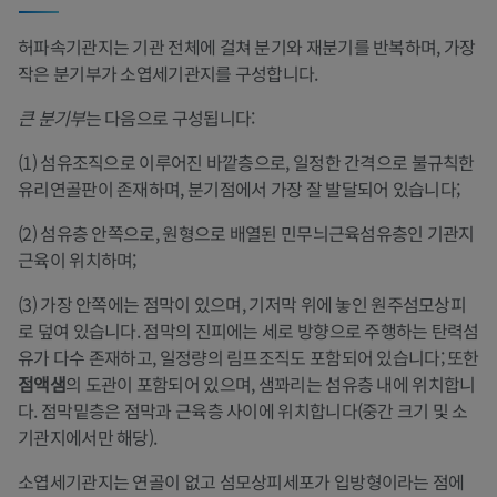
허파속기관지는 기관 전체에 걸쳐 분기와 재분기를 반복하며, 가장
작은 분기부가 소엽세기관지를 구성합니다.
큰 분기부
는 다음으로 구성됩니다:
(1) 섬유조직으로 이루어진 바깥층으로, 일정한 간격으로 불규칙한
유리연골판이 존재하며, 분기점에서 가장 잘 발달되어 있습니다;
(2) 섬유층 안쪽으로, 원형으로 배열된 민무늬근육섬유층인 기관지
근육이 위치하며;
(3) 가장 안쪽에는 점막이 있으며, 기저막 위에 놓인 원주섬모상피
로 덮여 있습니다. 점막의 진피에는 세로 방향으로 주행하는 탄력섬
유가 다수 존재하고, 일정량의 림프조직도 포함되어 있습니다; 또한
점액샘
의 도관이 포함되어 있으며, 샘꽈리는 섬유층 내에 위치합니
다. 점막밑층은 점막과 근육층 사이에 위치합니다(중간 크기 및 소
기관지에서만 해당).
소엽세기관지는 연골이 없고 섬모상피세포가 입방형이라는 점에