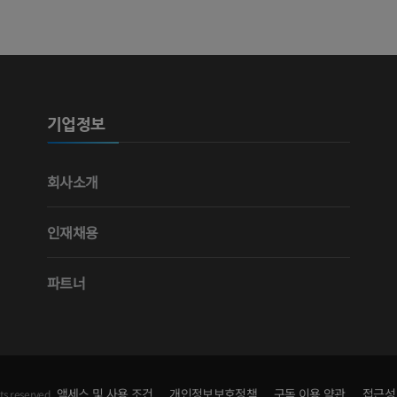
사진
CT
프리미엄
프리미엄
다리 동맥 및
CT
기업정보
무료
다리 혈관조
회사소개
혈관조영
무료
인재채용
파트너
액세스 및 사용 조건
개인정보보호정책
구독 이용 약관
접근성
ts reserved