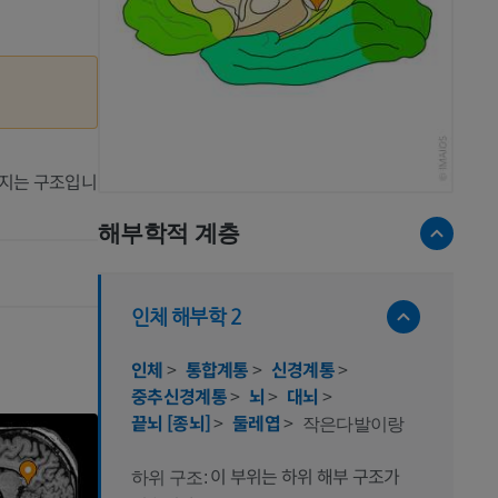
어지는 구조입니
해부학적 계층
인체 해부학 2
인체
>
통합계통
>
신경계통
>
중추신경계통
>
뇌
>
대뇌
>
끝뇌 [종뇌]
>
둘레엽
>
작은다발이랑
이 부위는 하위 해부 구조가
하위 구조: