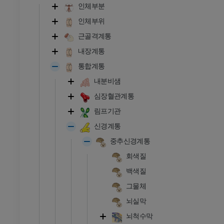
인체부분
인체부위
근골격계통
내장계통
통합계통
내분비샘
심장혈관계통
림프기관
신경계통
중추신경계통
회색질
백색질
그물체
뇌실막
뇌척수막