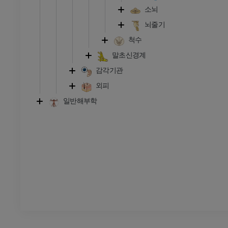
다리
소뇌
삽화
뇌줄기
프리미엄
척수
말초신경계
발목 및 발 CT
CT
감각기관
외피
프리미엄
일반해부학