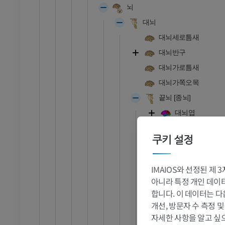
뇌
대뇌
대뇌세로틈새
대뇌반구
대뇌가로틈새
대뇌가쪽오목
끝뇌 [종뇌]
대뇌엽
엽사이고랑
쿠키 설정
이마엽
중심곁소엽
IMAIOS와 선정된 제
마루엽
아니라 특정 개인 데이터(
뒤통수엽
합니다. 이 데이터는 다
관자엽
개선, 방문자 수 측정 
발목 - 발
자세한 사항을 알고 싶
대뇌섬[뇌섬엽]