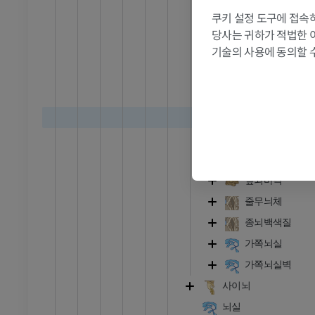
둘레엽
쿠키 설정 도구에 접속하
RI
발목 MRI
당사는 귀하가 적법한 
둘레이랑
MRI
기술의 사용에 동의할 
갈고리이랑
프리미엄
종말곁이랑
해마
관절조영 CT
발앞부 MRI
절
MRI
작은다발이
프리미엄
회색층
대뇌겉질
RI
다리 MRI
앞뇌바닥
MRI
줄무늬체
프리미엄
종뇌백색질
가쪽뇌실
방사선 촬영
다리 방사선 촬영
 사진
방사선 사진
가쪽뇌실벽
무료
사이뇌
뇌실