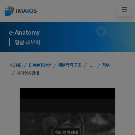
e-Anatomy
영상
해부학
HOME
E-ANATOMY
해부학적 구조
...
척수
허리엉치팽대