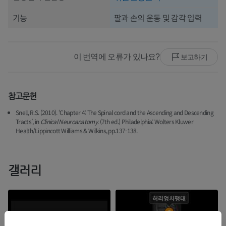
기능
팔과 손의 운동 및 감각 입력
이 번역에 오류가 있나요?
보고하기
참고문헌
Snell, R.S. (2010). ‘Chapter 4: The Spinal cord and the Ascending and Descending
Tracts’, in
Clinical Neuroanatomy
. (7th ed.) Philadelphia: Wolters Kluwer
Health/Lippincott Williams & Wilkins, pp.137-138.
갤러리