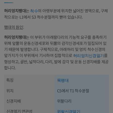
허리엉치팽대
는
의 아랫부분에 위치한 넓어진 영역으로, 구체
척수
적으로는 L1에서 S3 척수분절까지 뻗어 있습니다.
팽대의 원인
:
허리엉치팽대
는 이 부위가 아래팔다리의 기능적 요구를 충족하기
위해 앞뿔의 운동신경세포와 뒤뿔의 감각신경세포가 밀집되어 있
기 때문에 발생합니다. 구체적으로, 아래허리 및 엉치 척수신경의
앞가지가 이 부위에서 기시하여 집합적으로
를
허리엉치신경얼기
형성하고, 골반, 넓적다리, 다리, 발에 감각 및 운동 신경지배를 제공
합니다.
특징
목팽대
위치
C5에서 T1 척수분절
신경지배
위팔다리
신경얼기 연관성
위팔신경얼기