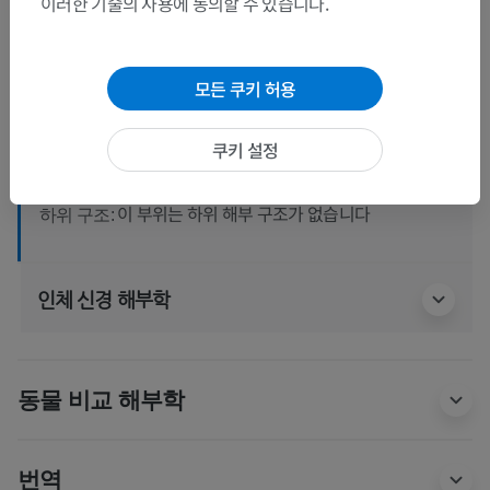
이러한 기술의 사용에 동의할 수 있습니다.
인체 해부학 2
모든 쿠키 허용
인체 해부학 1
계통해부학
>
신경계통
>
중추신경계통
>
척수
>
쿠키 설정
허리엉치팽대
이 부위는 하위 해부 구조가 없습니다
하위 구조:
인체 신경 해부학
동물 비교 해부학
번역