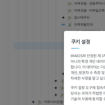
어깨관절 - 관절주머니
어깨관절 - 어깨밑오목
접시테두리
오목위팔인대
오목위팔인대 : 
오목위팔인대 : 
쿠키 설정
나선 상완관절 
오목위팔인대 : 
발목 - 발
IMAIOS와 선정된 제
오목위팔인대
아니라 특정 개인 데이터(
RI
발목 MRI
합니다. 이 데이터는 다
부리위팔인대
MRI
개선, 방문자 수 측정 
가로위팔인대
자세한 사항을 알고 싶
프리미엄
팔꿉관절
쿠키 설정 도구에 접속하
먼쪽노자관절
관절조영 CT
발앞부 MRI
당사는 귀하가 적법한 
손관절
절
MRI
기술의 사용에 동의할 
자유다리관절
프리미엄