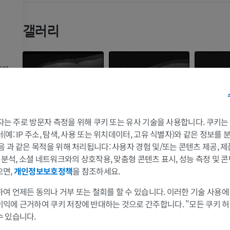
갤러리
아래
중간
인대
위
팔
다리
 3자는 주로 방문자 측정을 위해 쿠키 또는 유사 기술을 사용합니다. 쿠키
예: IP 주소, 탐색, 사용 또는 위치데이터, 고유 식별자)와 같은 정보를
팔 MRI
다리
음 과 같은 목적을 위해 처리됩니다: 사용자 경험 및/또는 콘텐츠 제공, 
MRI
삽화
및 분석, 소셜 네트워크와의 상호작용, 맞춤형 콘텐츠 표시, 성능 측정 및 콘
으면,
개인정보보호정책
을 참조하세요.
프리미엄
프리미엄
여 언제든 동의나 거부 또는 철회를 할 수 있습니다. 이러한 기술 사용에
어깨 MRI
다리 방사선 
이익에 근거하여 쿠키 저장에 반대하는 것으로 간주합니다. "모든 쿠키 
MRI
방사선 사진
수 있습니다.
프리미엄
무료