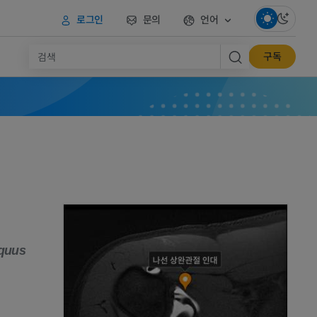
로그인
문의
언어
구독
iquus