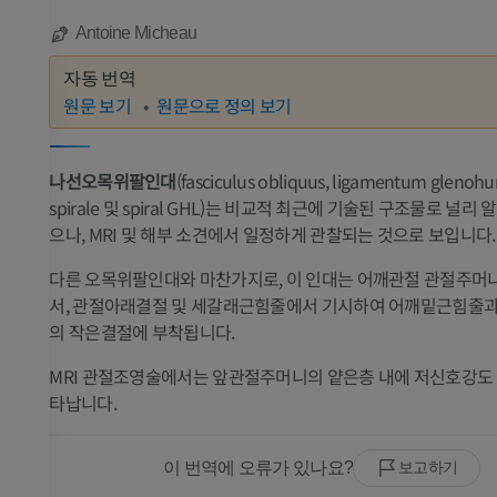
Antoine Micheau
자동 번역
원문 보기
원문으로 정의 보기
나선오목위팔인대
(fasciculus obliquus, ligamentum glenoh
spirale 및 spiral GHL)는 비교적 최근에 기술된 구조물로 널리
으나, MRI 및 해부 소견에서 일정하게 관찰되는 것으로 보입니다.
다른 오목위팔인대와 마찬가지로, 이 인대는 어깨관절 관절주머
서, 관절아래결절 및 세갈래근힘줄에서 기시하여 어깨밑근힘줄과
의 작은결절에 부착됩니다.
MRI 관절조영술에서는 앞관절주머니의 얕은층 내에 저신호강도
타납니다.
이 번역에 오류가 있나요?
보고하기