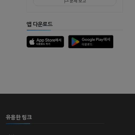
문제 보고
 MRI
앱 다운로드
 뼈
유용한 링크
영술