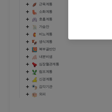
근육계통
RI
다리 MRI
소화계통
MRI
호흡계통
프리미엄
가슴안
비뇨계통
방사선 촬영
다리 방사선 촬영
생식계통
 사진
방사선 사진
복부골반안
무료
내분비샘
심장혈관계통
다리
삽화
림프계통
프리미엄
신경계통
감각기관
발목 및 발 CT
외피
CT
프리미엄