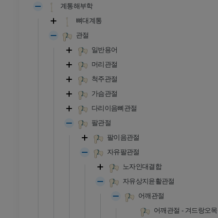
계통해부학
뼈대계통
관절
일반용어
머리관절
척주관절
가슴관절
다리이음뼈관절
팔관절
팔이음관절
자유팔관절
노자인대결합
자유상지윤활관절
어깨관절
어깨관절 - 겨드랑오목