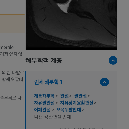
umerale
 알려져 있지 않
해부학적 계층
니의 한 다발로
 함께 위팔뼈
인체 해부학 1
계통해부학
>
관절
>
팔관절
>
 줄무늬로 나
자유팔관절
>
자유상지윤활관절
>
어깨관절
>
오목위팔인대
>
나선 상완관절 인대