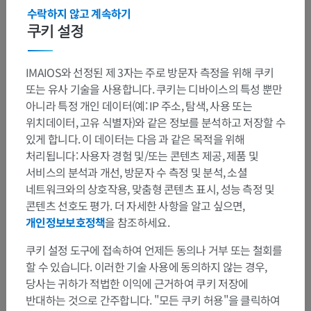
기준선
수락하지 않고 계속하기
쿠키 설정
하위 구조:
앞정중선
복장선
IMAIOS와 선정된 제 3자는 주로 방문자 측정을 위해 쿠키
또는 유사 기술을 사용합니다. 쿠키는 디바이스의 특성 뿐만
복장옆선
아니라 특정 개인 데이터(예: IP 주소, 탐색, 사용 또는
빗장중간선
위치데이터, 고유 식별자)와 같은 정보를 분석하고 저장할 수
젖꼭지선
있게 합니다. 이 데이터는 다음 과 같은 목적을 위해
앞겨드랑선
처리됩니다: 사용자 경험 및/또는 콘텐츠 제공, 제품 및
서비스의 분석과 개선, 방문자 수 측정 및 분석, 소셜
중간겨드랑선
네트워크와의 상호작용, 맞춤형 콘텐츠 표시, 성능 측정 및
뒤겨드랑선
콘텐츠 선호도 평가. 더 자세한 사항을 알고 싶으면,
개인정보보호정책
을 참조하세요.
더 보기
쿠키 설정 도구에 접속하여 언제든 동의나 거부 또는 철회를
할 수 있습니다. 이러한 기술 사용에 동의하지 않는 경우,
당사는 귀하가 적법한 이익에 근거하여 쿠키 저장에
반대하는 것으로 간주합니다. "모든 쿠키 허용"을 클릭하여