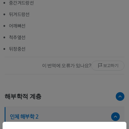
중간겨드랑선
뒤겨드랑선
어깨뼈선
척추옆선
뒤정중선
이 번역에 오류가 있나요?
보고하기
해부학적 계층
인체 해부학 2
일반해부학
>