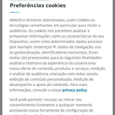
Hierarquia anatômica
Preferências cookies
Anatomia humana 2
IMAIOS e terceiros selecionados, usam cookies ou
tecnologias semelhantes, em particular para medir a
Anatomia geral
>
Linhas de referência
audiência. Os cookies nos permitem analisar e
armazenar informações como as características do seu
Estruturas subjacentes:
dispositivo, assim como determinados dados pessoais
Linha mediana anterior
(por exemplo, endereços IP, dados de navegação, uso
Linha esternal
ou geolocalização, identificadores exclusivos). Esses
dados são processados para as seguintes finalidades:
linha paraesternal
análise e melhoria da experiência do usuário e/ou
Linha medioclavicular
nossa oferta de conteúdo, produtos e serviços, medição
Linha mamilar
e análise de audiência, interação com redes sociais,
Linha axilar anterior
exibição de conteúdo personalizado, medição de
desempenho e apelo de conteúdo. Para mais
Linha axilar média
informações, consulte o nossa
privacy policy
.
Linha axilar posterior
Você pode permiitr, recusar ou retirar seu
consentimento livremente a qualquer momento
Ver mais
acessando nossa ferramenta de configuração de