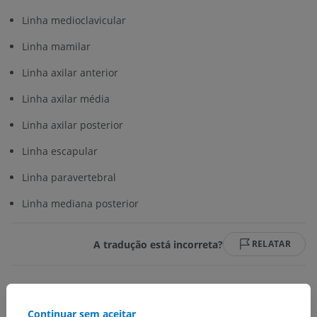
Linha medioclavicular
Linha mamilar
Linha axilar anterior
Linha axilar média
Linha axilar posterior
Linha escapular
Linha paravertebral
Linha mediana posterior
A tradução está incorreta?
RELATAR
Continuar sem aceitar