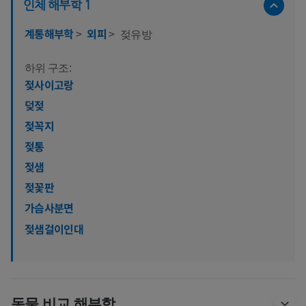
인체 해부학 1
계통해부학
>
외피
>
젖유방
하위 구조:
젖사이고랑
덪젖
젖꼭지
젖통
젖샘
젖꽃판
가슴사분면
젖샘걸이인대
동물 비교 해부학