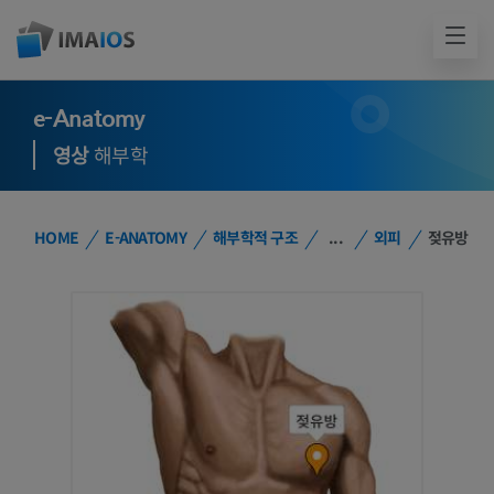
e-Anatomy
영상
해부학
HOME
E-ANATOMY
해부학적 구조
...
외피
젖유방