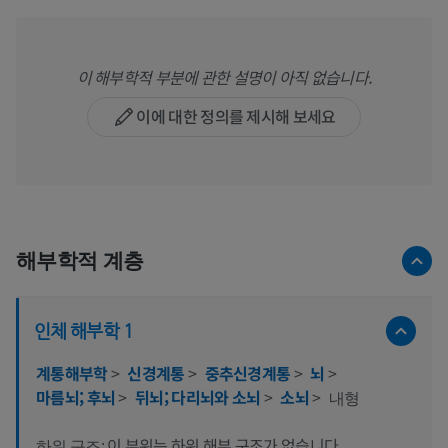
이 해부학적 부분에 관한 설명이 아직 없습니다.
이에 대한 정의를 제시해 보세요
해부학적 계층
인체 해부학 1
계통해부학
>
신경계통
>
중추신경계통
>
뇌
>
마름뇌; 후뇌
>
뒤뇌; 다리뇌와 소뇌
>
소뇌
>
내형
이 부위는 하위 해부 구조가 없습니다
하위 구조: