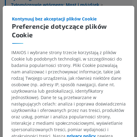
Tyłomózgowie wtórnego; Most i móżdżek
>
Móżdżek
>
Cechy wewnętrzne
Kontynuuj bez akceptacji plików Cookie
Powiązane struktury:
Nie istnieją struktury powiązane
Preferencje dotyczące plików
z tą częścią ciała
Cookie
IMAIOS i wybrane strony trzecie korzystają z plików
Neuroanatomia człowieka
Cookie lub podobnych technologii, w szczególności do
badania popularności strony. Pliki Cookie pozwalają
nam analizować i przechowywać informacje, takie jak
rodzaj Twojego urządzenia, jak również niektóre dane
Tłumaczenia
osobowe (np. adresy IP, sposób nawigacji, dane nt.
użytkowania lub geolokalizacji, identyfikatory
jednostkowe). Dane te są przetwarzane w
następujących celach: analiza i poprawa doświadczenia
Zauważyłeś błąd?
użytkownika i oferowanych przez nas treści, produktów
oraz usług, pomiar i analiza popularności strony,
Zachęcamy do przesyłania sugestii poprawek,
interakcje z mediami społecznościowymi, wyświetlanie
tłumaczeń lub innych treści, które przełożą się na
spersonalizowanych treści, pomiar wydajności i
lepszą jakość materiałów.
atrakcyjności treści. Nasza
privacy policy
zawiera