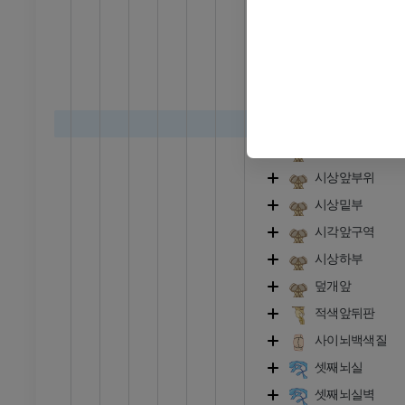
방사선 촬영
다리 방사선 촬영
시상하부깔때기
 사진
방사선 사진
유두체
무료
시상상부
가쪽고삐핵
다리
안쪽고삐핵
삽화
시상
프리미엄
시상앞부위
시상밑부
발목 및 발 CT
CT
시각앞구역
프리미엄
시상하부
덮개앞
적색앞뒤판
사이뇌백색질
셋째뇌실
셋째뇌실벽