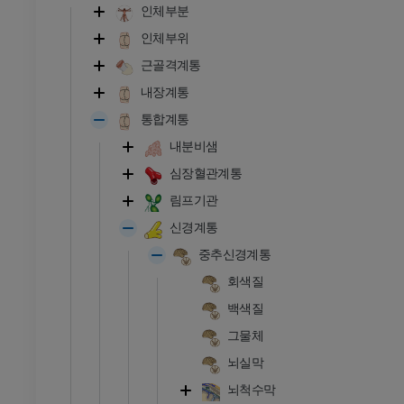
인체부분
인체부위
근골격계통
내장계통
통합계통
내분비샘
심장혈관계통
림프기관
신경계통
중추신경계통
회색질
백색질
그물체
뇌실막
뇌척수막