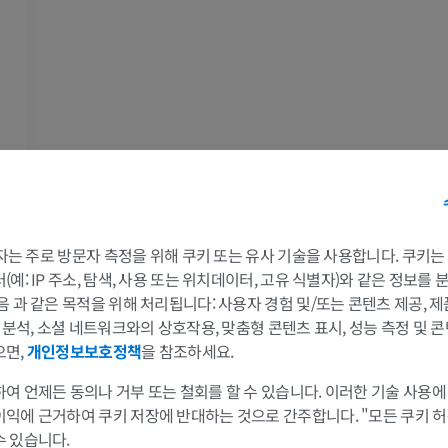
팔
다리
팔 MRI
다리
MRI
삽화
프리미엄
프리미엄
 3자는 주로 방문자 측정을 위해 쿠키 또는 유사 기술을 사용합니다. 쿠키
어깨 MRI
다리 방사선 
MRI
방사선 사진
예: IP 주소, 탐색, 사용 또는 위치데이터, 고유 식별자)와 같은 정보를
음 과 같은 목적을 위해 처리됩니다: 사용자 경험 및/또는 콘텐츠 제공, 
프리미엄
무료
및 분석, 소셜 네트워크와의 상호작용, 맞춤형 콘텐츠 표시, 성능 측정 및 콘
으면,
개인정보보호정책
을 참조하세요.
손목 MRI
다리 MRI
MRI
MRI
여 언제든 동의나 거부 또는 철회를 할 수 있습니다. 이러한 기술 사용에
이익에 근거하여 쿠키 저장에 반대하는 것으로 간주합니다. "모든 쿠키 
프리미엄
프리미엄
수 있습니다.