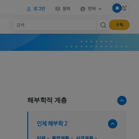
로그인
문의
언어
구독
해부학적 계층
인체 해부학 2
인체
>
통합계통
>
신경계통
>