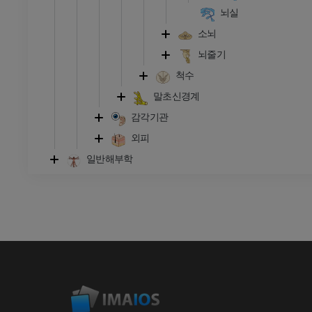
뇌실
소뇌
뇌줄기
척수
말초신경계
감각기관
외피
일반해부학