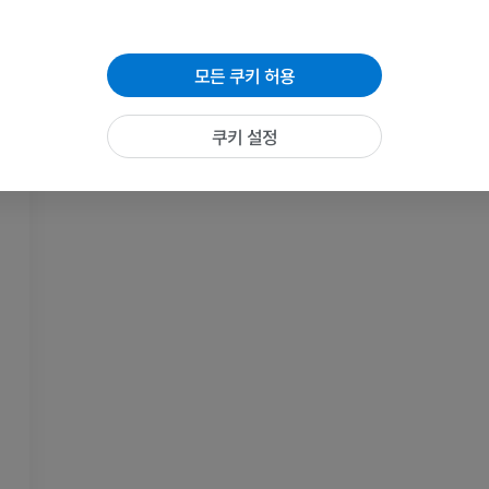
팔꿈치 MRI
엉덩이 MRI
MRI
MRI
모든 쿠키 허용
프리미엄
프리미엄
쿠키 설정
손 MRI
무릎 MRI
MRI
MRI
프리미엄
프리미엄
팔 방사선촬영
무릎 관절조영
방사선 사진
CT 관절
프리미엄
프리미엄
팔
발목 및 발뒤부
삽화
MRI
프리미엄
프리미엄
팔 혈관조영술
발앞부 MRI