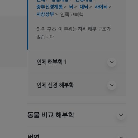
중추신경계통
>
뇌
>
대뇌
>
사이뇌
>
시상상부
>
안쪽고삐핵
이 부위는 하위 해부 구조가
하위 구조:
없습니다
인체 해부학 1
인체 신경 해부학
동물 비교 해부학
번역