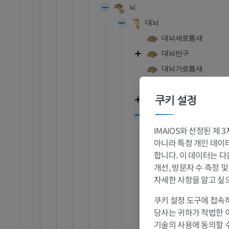
뇌
대뇌
대뇌세로틈새
발목 - 발
대뇌반구
대뇌가로틈새
RI
발목 MRI
대뇌가쪽오목
MRI
쿠키 설정
끝뇌 [종뇌]
프리미엄
사이뇌
IMAIOS와 선정된 제
관절조영 CT
발앞부 MRI
고삐
절
MRI
아니라 특정 개인 데이터(
고삐고랑
합니다. 이 데이터는 다
프리미엄
시상베개
개선, 방문자 수 측정 
가쪽무릎체
자세한 사항을 알고 싶
RI
다리 MRI
안쪽무릎체
MRI
쿠키 설정 도구에 접속하
시각교차
당사는 귀하가 적법한 
프리미엄
시각로
기술의 사용에 동의할 