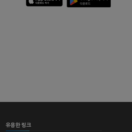
 뼈
영술
유용한 링크