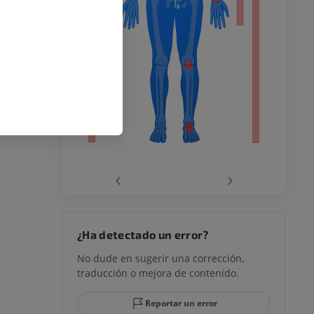
o inferior
ra
la
‹
›
rodilla
¿Ha detectado un error?
No dude en sugerir una corrección,
traducción o mejora de contenido.
 y retropié
Reportar un error