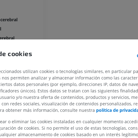
 cerebral
l
erebral
al
de cookies
MIEMBRO SUPERIOR
MIEMBRO INFERIOR
ccionados utilizan cookies o tecnologías similares, en particular p
s nos permiten analizar y almacenar información como las caracterí
IRM del miembro superior
Miembro inferi
ar
ciertos datos personales (por ejemplo, direcciones IP, datos de nav
IRM
Ilustraciones
ificadores únicos). Estos datos se tratan con las siguientes finalida
álamo
PREMIUM
PREMIUM
usuario y/o nuestra oferta de contenidos, productos y servicios, me
ado lateral
n con redes sociales, visualización de contenidos personalizados, r
ara obtener más información, consulte nuestra
política de privacid
IRM del hombro
Radiografías 
lado medial
IRM
inferior
co
ear o eliminar las cookies instaladas en cualquier momento acced
Radiografía
PREMIUM
uración de cookies. Si no permite el uso de estas tecnologías, co
GRATIS
alquier almacenamiento de cookies basado en un interés legítimo.