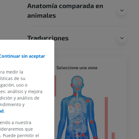
Anatomía comparada en
animales
Traducciones
Continuar sin aceptar
CUERPO
Seleccione una zona
ara medir la
sticas de su
or
egación, uso o
des: análisis y mejora
dición y análisis de
endimiento y
ad
.
del miembro
iendo a nuestra
nsideraremos que
 Puede permitir el