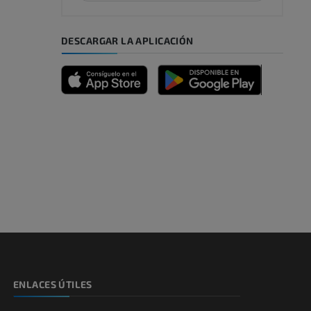
DESCARGAR LA APLICACIÓN
emidad
s y huesos)
de miembros
ENLACES ÚTILES