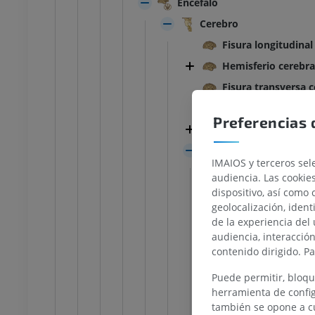
Encéfalo
Cerebro
Fisura longitudinal
Hemisferio cerebra
Fisura transversa c
Fosa lateral cerebr
Preferencias 
Telencéfalo
Diencéfalo
TARSO-PIE
IMAIOS y terceros sele
Habénula
audiencia. Las cookie
la rodilla
IRM normal del tobillo
Surco habenul
dispositivo, así como 
IRM
geolocalización, ident
Pulvinar del t
UM
PREMIUM
de la experiencia del 
Cuerpo genicul
audiencia, interacció
contenido dirigido. P
afía de rodilla
Antepié RM
Cuerpo genicu
afía TC
IRM
Quiasma ópti
Puede permitir, bloqu
UM
PREMIUM
herramienta de config
Tracto óptico
también se opone a cu