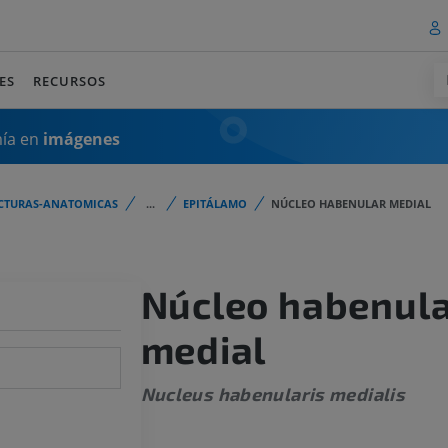
ES
RECURSOS
mía en
imágenes
CTURAS-ANATOMICAS
...
EPITÁLAMO
NÚCLEO HABENULAR MEDIAL
Núcleo habenul
medial
Nucleus habenularis medialis