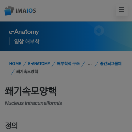
e-Anatomy
영상
해부학
HOME
E-ANATOMY
해부학적 구조
...
중간뇌그물체
쐐기속모양핵
쐐기속모양핵
Nucleus intracuneiformis
정의