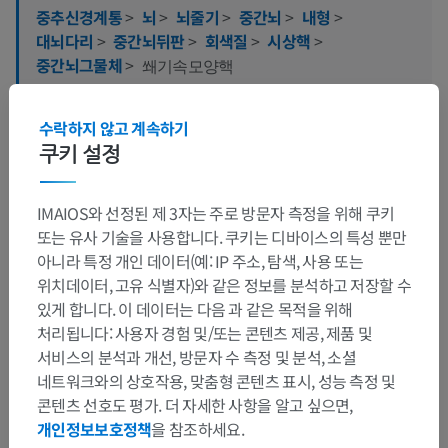
중추신경계통
>
뇌
>
뇌줄기
>
중간뇌
>
내형
>
대뇌다리
>
중간뇌뒤판
>
회색질
>
시상핵
>
중간뇌그물체
>
쐐기속모양핵
이 부위는 하위 해부 구조가 없습니다
하위 구조:
수락하지 않고 계속하기
쿠키 설정
IMAIOS와 선정된 제 3자는 주로 방문자 측정을 위해 쿠키
번역
또는 유사 기술을 사용합니다. 쿠키는 디바이스의 특성 뿐만
아니라 특정 개인 데이터(예: IP 주소, 탐색, 사용 또는
위치데이터, 고유 식별자)와 같은 정보를 분석하고 저장할 수
있게 합니다. 이 데이터는 다음 과 같은 목적을 위해
문제를 발견하셨나요?
처리됩니다: 사용자 경험 및/또는 콘텐츠 제공, 제품 및
수정이나, 번역 또는 콘텐츠 개선에 제안이 있으면 언제든
서비스의 분석과 개선, 방문자 수 측정 및 분석, 소셜
연락 주세요.
네트워크와의 상호작용, 맞춤형 콘텐츠 표시, 성능 측정 및
콘텐츠 선호도 평가. 더 자세한 사항을 알고 싶으면,
문제 보고
개인정보보호정책
을 참조하세요.