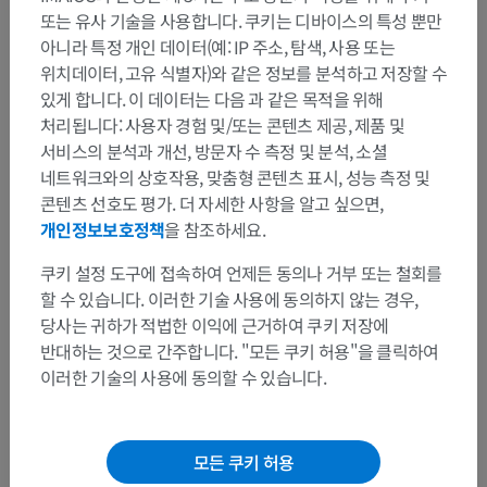
또는 유사 기술을 사용합니다. 쿠키는 디바이스의 특성 뿐만
쐐기밑모양핵
아니라 특정 개인 데이터(예: IP 주소, 탐색, 사용 또는
쐐기속모양핵
위치데이터, 고유 식별자)와 같은 정보를 분석하고 저장할 수
있게 합니다. 이 데이터는 다음 과 같은 목적을 위해
처리됩니다: 사용자 경험 및/또는 콘텐츠 제공, 제품 및
서비스의 분석과 개선, 방문자 수 측정 및 분석, 소셜
인체 신경 해부학
네트워크와의 상호작용, 맞춤형 콘텐츠 표시, 성능 측정 및
콘텐츠 선호도 평가. 더 자세한 사항을 알고 싶으면,
개인정보보호정책
을 참조하세요.
번역
쿠키 설정 도구에 접속하여 언제든 동의나 거부 또는 철회를
할 수 있습니다. 이러한 기술 사용에 동의하지 않는 경우,
당사는 귀하가 적법한 이익에 근거하여 쿠키 저장에
반대하는 것으로 간주합니다. "모든 쿠키 허용"을 클릭하여
문제를 발견하셨나요?
이러한 기술의 사용에 동의할 수 있습니다.
수정이나, 번역 또는 콘텐츠 개선에 제안이 있으면 언제든
연락 주세요.
모든 쿠키 허용
문제 보고