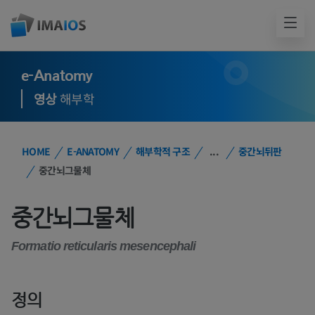
e-Anatomy
영상
해부학
HOME
E-ANATOMY
해부학적 구조
...
중간뇌뒤판
중간뇌그물체
중간뇌그물체
Formatio reticularis mesencephali
정의