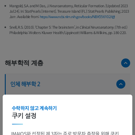
Mangold, S.A. and M Das, J. Neuroanatomy, Reticular Formation. [Updated 2023
Jul 24]. In: StatPearls [Internet]. Treasure Island (FL): StatPearls Publishing; 2023
Jan-. Available from:
https://www.ncbi.nlm.nih.gov/books/NBK556102/
Snell, R.S. (2010). ‘Chapter 5: The brainstem’, in
Clinical Neuroanatomy
. (7th ed.)
Philadelphia: Wolters Kluwer Health/Lippincott Williams & Wilkins, pp. 186-220.
해부학적 계층
인체 해부학 2
인체
>
통합계통
>
신경계통
>
중추신경계통
>
뇌
>
뇌줄기
>
중간뇌
>
대뇌다리
>
중간뇌뒤판
>
수락하지 않고 계속하기
중간뇌그물체
쿠키 설정
하위 구조:
IMAIOS와 선정된 제 3자는 주로 방문자 측정을 위해 쿠키
쐐기모양핵