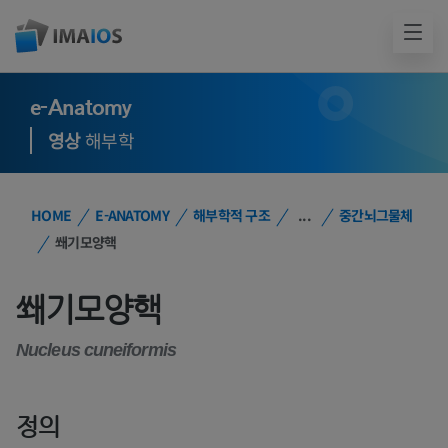
e-Anatomy
영상
해부학
HOME
E-ANATOMY
해부학적 구조
...
중간뇌그물체
쐐기모양핵
쐐기모양핵
Nucleus cuneiformis
정의