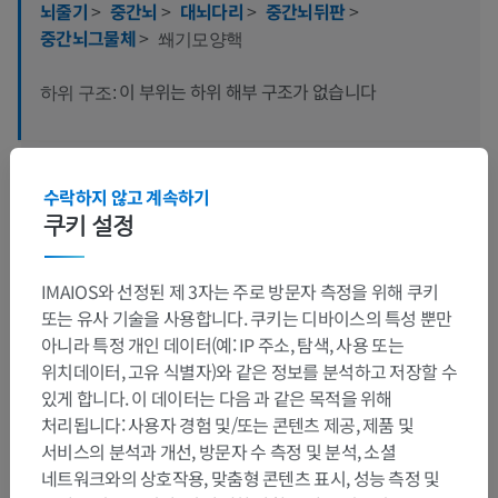
뇌줄기
>
중간뇌
>
대뇌다리
>
중간뇌뒤판
>
중간뇌그물체
>
쐐기모양핵
이 부위는 하위 해부 구조가 없습니다
하위 구조:
인체 해부학 1
수락하지 않고 계속하기
쿠키 설정
인체 신경 해부학
IMAIOS와 선정된 제 3자는 주로 방문자 측정을 위해 쿠키
또는 유사 기술을 사용합니다. 쿠키는 디바이스의 특성 뿐만
아니라 특정 개인 데이터(예: IP 주소, 탐색, 사용 또는
번역
위치데이터, 고유 식별자)와 같은 정보를 분석하고 저장할 수
있게 합니다. 이 데이터는 다음 과 같은 목적을 위해
처리됩니다: 사용자 경험 및/또는 콘텐츠 제공, 제품 및
서비스의 분석과 개선, 방문자 수 측정 및 분석, 소셜
문제를 발견하셨나요?
네트워크와의 상호작용, 맞춤형 콘텐츠 표시, 성능 측정 및
수정이나, 번역 또는 콘텐츠 개선에 제안이 있으면 언제든