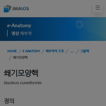
e-Anatomy
영상
해부학
HOME
E-ANATOMY
해부학적 구조
...
그물핵
쐐기모양핵
쐐기모양핵
Nucleus cuneiformis
정의