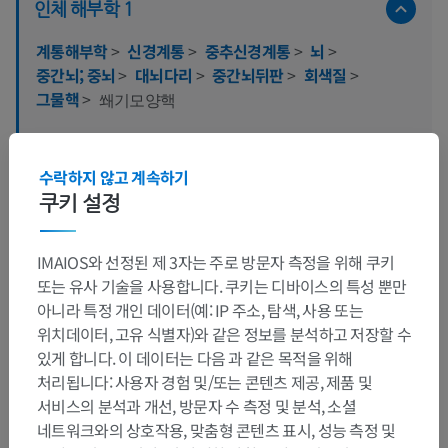
인체 해부학 1
계통해부학
>
신경계통
>
중추신경계통
>
뇌
>
중간뇌; 중뇌
>
대뇌다리
>
중간뇌뒤판
>
회색질
>
그물핵
>
쐐기모양핵
이 부위는 하위 해부 구조가 없습니다
하위 구조:
수락하지 않고 계속하기
쿠키 설정
인체 신경 해부학
IMAIOS와 선정된 제 3자는 주로 방문자 측정을 위해 쿠키
또는 유사 기술을 사용합니다. 쿠키는 디바이스의 특성 뿐만
아니라 특정 개인 데이터(예: IP 주소, 탐색, 사용 또는
번역
위치데이터, 고유 식별자)와 같은 정보를 분석하고 저장할 수
있게 합니다. 이 데이터는 다음 과 같은 목적을 위해
처리됩니다: 사용자 경험 및/또는 콘텐츠 제공, 제품 및
서비스의 분석과 개선, 방문자 수 측정 및 분석, 소셜
문제를 발견하셨나요?
네트워크와의 상호작용, 맞춤형 콘텐츠 표시, 성능 측정 및
수정이나, 번역 또는 콘텐츠 개선에 제안이 있으면 언제든