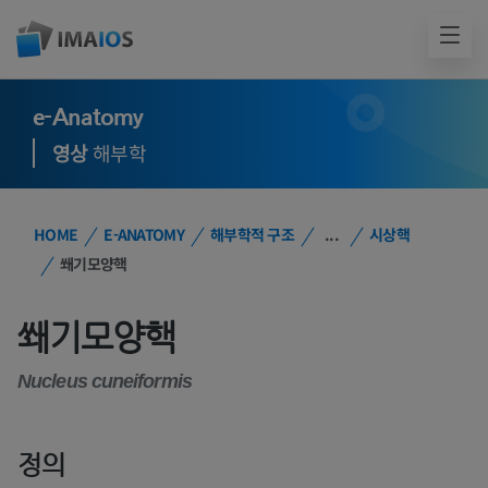
e-Anatomy
영상
해부학
HOME
E-ANATOMY
해부학적 구조
...
시상핵
쐐기모양핵
쐐기모양핵
Nucleus cuneiformis
정의