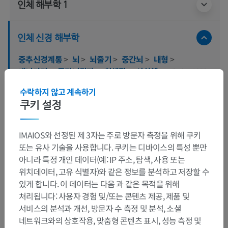
인체 해부학 1
인체 신경 해부학
중추신경계통
>
뇌
>
뇌줄기
>
중간뇌
>
내형
>
대뇌다리
>
중간뇌뒤판
>
회색질
>
시상핵
>
쐐기모양핵
수락하지 않고 계속하기
하위 구조:
쿠키 설정
중간뇌운동부위
IMAIOS와 선정된 제 3자는 주로 방문자 측정을 위해 쿠키
또는 유사 기술을 사용합니다. 쿠키는 디바이스의 특성 뿐만
아니라 특정 개인 데이터(예: IP 주소, 탐색, 사용 또는
번역
위치데이터, 고유 식별자)와 같은 정보를 분석하고 저장할 수
있게 합니다. 이 데이터는 다음 과 같은 목적을 위해
처리됩니다: 사용자 경험 및/또는 콘텐츠 제공, 제품 및
서비스의 분석과 개선, 방문자 수 측정 및 분석, 소셜
문제를 발견하셨나요?
네트워크와의 상호작용, 맞춤형 콘텐츠 표시, 성능 측정 및