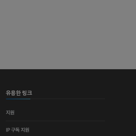
 뼈
영술
유용한 링크
지원
IP 구독 지원