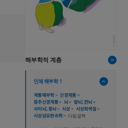
해부학적 계층
인체 해부학 1
계통해부학
>
신경계통
>
중추신경계통
>
뇌
>
앞뇌; 전뇌
>
사이뇌; 중뇌
>
시상
>
시상회색질
>
시상섬유판속핵
>
다발곁핵