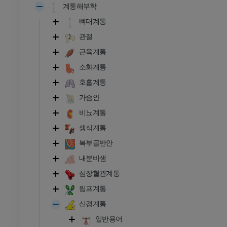
계통해부학
뼈대계통
관절
근육계통
소화계통
호흡계통
가슴안
비뇨계통
생식계통
복부골반안
내분비샘
심장혈관계통
림프계통
신경계통
일반용어