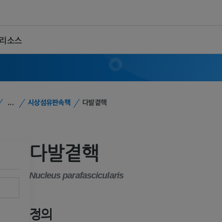
 리소스
...
시상섬유판속핵
다발곁핵
다발곁핵
Nucleus parafascicularis
정의