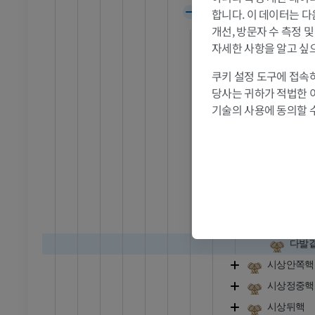
MRI
합니다. 이 데이터는 다
시상
프리미엄
개선, 방문자 수 측정 
시상앞결절
자세한 사항을 알고 싶
시상베개
관절조영 CT
발앞부 MRI
쿠키 설정 도구에 접속하
시상회색질
절
MRI
당사는 귀하가 적법한 
시상앞핵
프리미엄
기술의 사용에 동의할 
시상등쪽핵
RI
다리 MRI
시상섬유판
MRI
가쪽
프리미엄
안쪽
중심
방사선 촬영
다리 방사선 촬영
중심
 사진
방사선 사진
다발
무료
시상안쪽핵
다리
시상정중핵
삽화
시상뒤핵