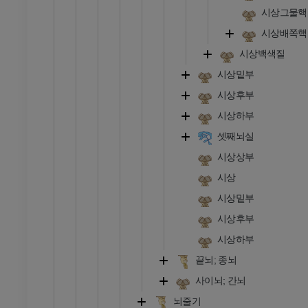
프리미엄
시상그물핵
시상배쪽핵
발목 및 발 CT
시상백색질
CT
시상밑부
프리미엄
시상후부
시상하부
셋째뇌실
시상상부
시상
시상밑부
시상후부
시상하부
끝뇌; 종뇌
사이뇌; 간뇌
뇌줄기