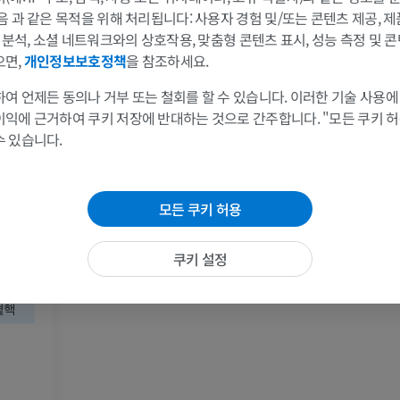
MRI
삽화
음 과 같은 목적을 위해 처리됩니다: 사용자 경험 및/또는 콘텐츠 제공, 
프리미엄
프리미엄
및 분석, 소셜 네트워크와의 상호작용, 맞춤형 콘텐츠 표시, 성능 측정 및 콘
으면,
개인정보보호정책
을 참조하세요.
어깨 MRI
다리 방사선 
여 언제든 동의나 거부 또는 철회를 할 수 있습니다. 이러한 기술 사용에
MRI
방사선 사진
이익에 근거하여 쿠키 저장에 반대하는 것으로 간주합니다. "모든 쿠키 
프리미엄
무료
수 있습니다.
손목 MRI
다리 MRI
속핵
MRI
MRI
중심핵
모든 쿠키 허용
프리미엄
프리미엄
중심핵
쿠키 설정
정중핵
팔꿈치 MRI
엉덩이 MRI
곁핵
MRI
MRI
곁핵
프리미엄
프리미엄
손 MRI
무릎 MRI
MRI
MRI