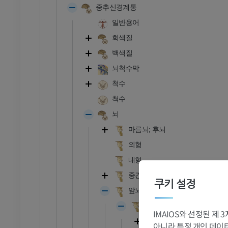
중추신경계통
일반용어
회색질
백색질
뇌척수막
척수
척수
뇌
마름뇌; 후뇌
외형
내형
중간뇌; 중뇌
쿠키 설정
앞뇌; 전뇌
발목 - 발
사이뇌; 중뇌
IMAIOS와 선정된 제
RI
발목 MRI
시상상부
아니라 특정 개인 데이터(