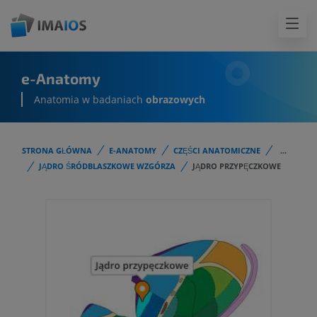
e-Anatomy
Anatomia w badaniach
obrazowych
STRONA GŁÓWNA
E-ANATOMY
CZĘŚCI ANATOMICZNE
...
JĄDRO ŚRÓDBLASZKOWE WZGÓRZA
JĄDRO PRZYPĘCZKOWE