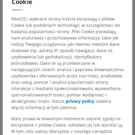
Hierarchia anatomiczna
Cookie
IMAIOS i wybrane strony trzecie korzystają z plików
Anatomia człowieka 1
Cookie lub podobnych technologii, w szczególności do
badania popularności strony. Pliki Cookie pozwalają
Anatomia układu kostnego
>
Układ nerwowy
>
nam analizować i przechowywać informacje, takie jak
Centralny system nerwowy
>
Mózg
>
rodzaj Twojego urządzenia, jak również niektóre dane
Przodomózgowie
>
Międzymózgowie
>
Wzgórze
>
osobowe (np. adresy IP, sposób nawigacji, dane nt.
Substancja szara wzgórza
>
użytkowania lub geolokalizacji, identyfikatory
Jądro śródblaszkowe wzgórza
>
Jądro przypęczkowe
jednostkowe). Dane te są przetwarzane w
następujących celach: analiza i poprawa doświadczenia
Powiązane struktury:
Nie istnieją struktury powiązane
użytkownika i oferowanych przez nas treści, produktów
z tą częścią ciała
oraz usług, pomiar i analiza popularności strony,
interakcje z mediami społecznościowymi, wyświetlanie
spersonalizowanych treści, pomiar wydajności i
Neuroanatomia człowieka
atrakcyjności treści. Nasza
privacy policy
zawiera
więcej informacji w tym zakresie.
Masz prawo w dowolnym momencie udzielić zgody na
korzystanie z plików Cookie, odmówić jej lub wycofać ją.
Porównawcza anatomia zwierząt
W tym celu należy skorzystać z naszego narzędzia