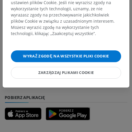
ustawień plików Cookie. Jeśli nie wyrazisz zgody na
wykorzystanie tych technologii, uznamy, że nie
Tłumaczenia
wyrażasz zgody na przechowywanie jakichkolwiek
plików Cookie w związku z uzasadnionym interesem.
Możesz wyrazić zgodę na wykorzystanie tych
technologii, klikając „Zaakceptuj wszystkie”.
Zauważyłeś błąd?
Zachęcamy do przesyłania sugestii poprawek,
WYRAŹ ZGODĘ NA WSZYSTKIE PLIKI COOKIE
tłumaczeń lub innych treści, które przełożą się na
lepszą jakość materiałów.
ZARZĄDZAJ PLIKAMI COOKIE
Zgłoś problem
POBIERZ APLIKACJĘ