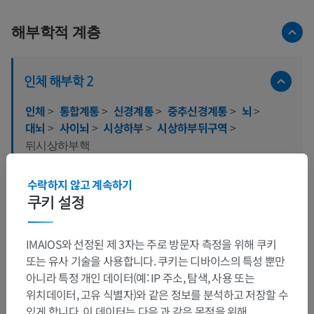
해부학적 계층
인체 해부학 2
인체
>
통합계통
>
신경계통
>
중추신경계통
>
뇌
>
대뇌
>
사이뇌
>
시상하부
>
시상하부뒤구역
>
뒤시상하부핵
이 부위는 하위 해부 구조가 없습니다
하위 구조:
수락하지 않고 계속하기
쿠키 설정
인체 해부학 1
IMAIOS와 선정된 제 3자는 주로 방문자 측정을 위해 쿠키
또는 유사 기술을 사용합니다. 쿠키는 디바이스의 특성 뿐만
아니라 특정 개인 데이터(예: IP 주소, 탐색, 사용 또는
인체 신경 해부학
위치데이터, 고유 식별자)와 같은 정보를 분석하고 저장할 수
있게 합니다. 이 데이터는 다음 과 같은 목적을 위해