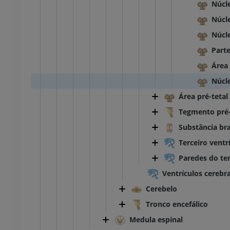
Núcle
Núcl
Núcle
Parte
Área
Núcl
Área pré-tetal
Tegmento pré-
Substância br
Terceiro ventr
Paredes do ter
Ventrículos cerebra
Cerebelo
Tronco encefálico
Medula espinal