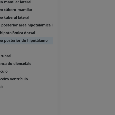
GRÁTIS
o mamilar lateral
PREMIUM
eo túbero-mamilar
Visible Human Project
o tuberal lateral
Fotografia
CTA da extremi
TC
 posterior área hipotalâmica lateral
PREMIUM
PREMIUM
 hipotalâmica dorsal
eo posterior do hipotálamo
Perna (artérias
TC
GRÁTIS
rubral
anca do diencéfalo
Arteriografia
ículo
inferiores
Angiografia
ceiro ventrículo
GRÁTIS
is