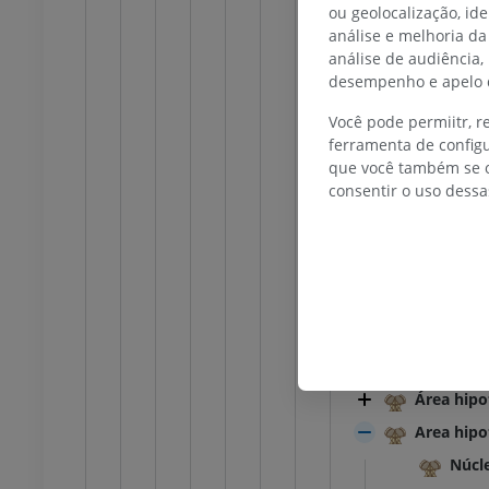
Infudíbulo do
ou geolocalização, id
r
inferior
análise e melhoria da
rafias
Radiografias
Corpo mamila
análise de audiência,
S
GRÁTIS
Epitálamo
desempenho e apelo d
Tálamo
 inferior
Membro inferior
Você pode permiitr, 
Prethalamus
ções
Ilustrações
ferramenta de configu
UM
PREMIUM
que você também se o
Subtálamo
consentir o uso dessa
Área pré-óptic
TC do tornozelo e do pé
Hipotálamo
TC
Zona hipo
PREMIUM
Zona hipo
Zona hipo
Área hipo
Área hipo
Area hipo
Núcl