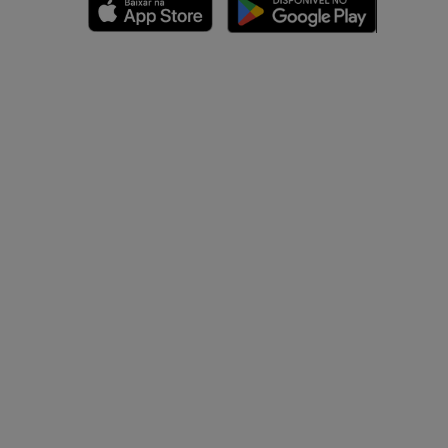
dade inferior
 e ossos)
 dos membros