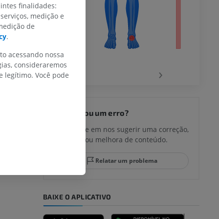
intes finalidades:
agnética do
 serviços, medição e
 medição de
cy
.
nto acessando nossa
gias, consideraremos
‹
›
 legítimo. Você pode
joelho
Encontrou um erro?
Não hesite em nos sugerir uma correção,
tradução ou melhora de conteúdo.
lo e do
Relatar um problema
BAIXE O APLICATIVO