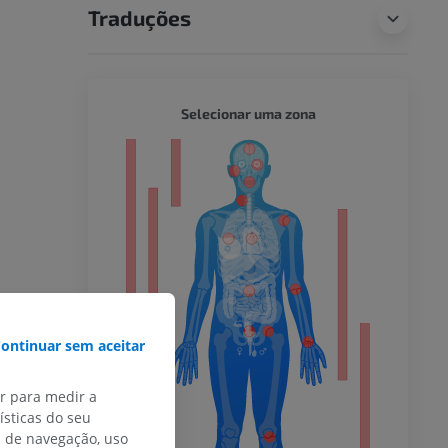
Traduções
CORPO 
Selecionar uma zona
or
do membro
ontinuar sem aceitar
 inferior
ar para medir a
sticas do seu
s de navegação, uso