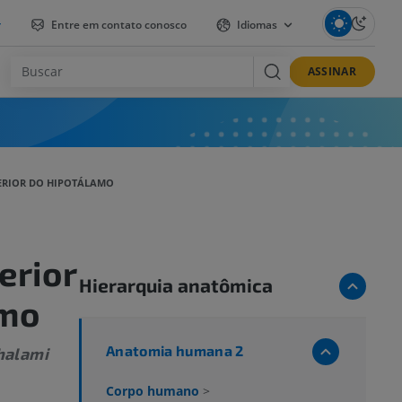
r
Entre em contato conosco
Idiomas
ASSINAR
ERIOR DO HIPOTÁLAMO
erior
Hierarquia anatômica
amo
Anatomia humana 2
halami
Corpo humano
>