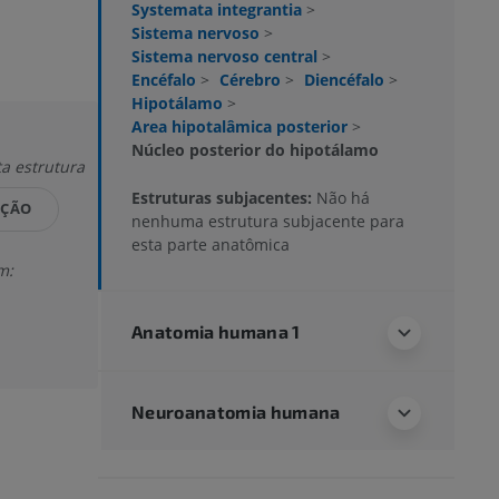
Systemata integrantia
>
Sistema nervoso
>
Sistema nervoso central
>
Encéfalo
>
Cérebro
>
Diencéfalo
>
Hipotálamo
>
Area hipotalâmica posterior
>
Núcleo posterior do hipotálamo
ta estrutura
Estruturas subjacentes:
Não há
IÇÃO
nenhuma estrutura subjacente para
esta parte anatômica
m:
Anatomia humana 1
Neuroanatomia humana