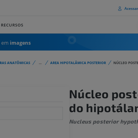
Acessa
RECURSOS
a em
imagens
URAS ANATÔMICAS
...
AREA HIPOTALÂMICA POSTERIOR
NÚCLEO POST
Núcleo post
do hipotál
Nucleus posterior hypot