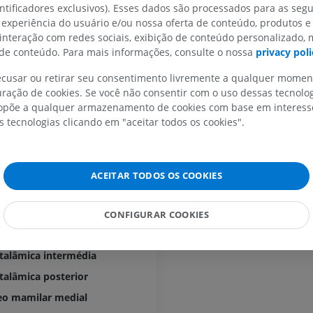
 hipotálamo
entificadores exclusivos). Esses dados são processados para as segu
IRM
Ressonância m
 experiência do usuário e/ou nossa oferta de conteúdo, produtos e
quadril
r
PREMIUM
IRM
 interação com redes sociais, exibição de conteúdo personalizado,
e conteúdo. Para mais informações, consulte o nossa
privacy poli
PREMIUM
IRM da mão
IRM
recusar ou retirar seu consentimento livremente a qualquer mome
IRM do joelho
ração de cookies. Se você não consentir com o uso dessas tecnolo
PREMIUM
IRM
põe a qualquer armazenamento de cookies com base em interesse
PREMIUM
s tecnologias clicando em "aceitar todos os cookies".
Radiografias do membro
a
superior
Radiografias
Artrografia do 
Artrografia CT
talâmica paraventricular
PREMIUM
ACEITAR TODOS OS COOKIES
PREMIUM
talâmica medial
Membro superior
talâmica lateral
CONFIGURAR COOKIES
Ilustrações
IRM do torneze
retropé
talâmica anterior
PREMIUM
IRM
talâmica intermédia
PREMIUM
Arteriografia do membro
talâmica posterior
superior
eo mamilar medial
Angiografia
Antepé IRM
IRM