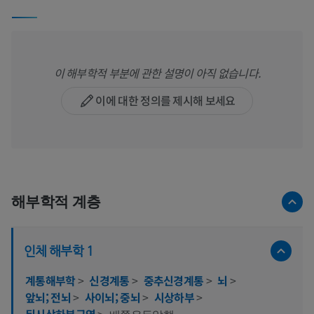
이 해부학적 부분에 관한 설명이 아직 없습니다.
이에 대한 정의를 제시해 보세요
해부학적 계층
인체 해부학 1
계통해부학
>
신경계통
>
중추신경계통
>
뇌
>
앞뇌; 전뇌
>
사이뇌; 중뇌
>
시상하부
>
뒤시상하부구역
>