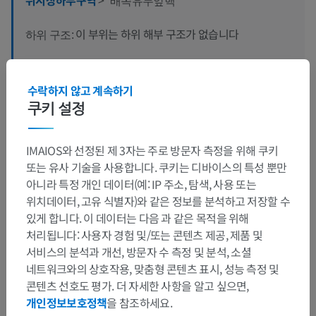
배쪽유두앞핵
이 부위는 하위 해부 구조가 없습니다
하위 구조:
인체 신경 해부학
수락하지 않고 계속하기
쿠키 설정
IMAIOS와 선정된 제 3자는 주로 방문자 측정을 위해 쿠키
번역
또는 유사 기술을 사용합니다. 쿠키는 디바이스의 특성 뿐만
아니라 특정 개인 데이터(예: IP 주소, 탐색, 사용 또는
위치데이터, 고유 식별자)와 같은 정보를 분석하고 저장할 수
있게 합니다. 이 데이터는 다음 과 같은 목적을 위해
문제를 발견하셨나요?
처리됩니다: 사용자 경험 및/또는 콘텐츠 제공, 제품 및
수정이나, 번역 또는 콘텐츠 개선에 제안이 있으면 언제든
서비스의 분석과 개선, 방문자 수 측정 및 분석, 소셜
연락 주세요.
네트워크와의 상호작용, 맞춤형 콘텐츠 표시, 성능 측정 및
콘텐츠 선호도 평가. 더 자세한 사항을 알고 싶으면,
문제 보고
개인정보보호정책
을 참조하세요.