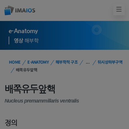
e-Anatomy
영상
해부학
HOME
E-ANATOMY
해부학적 구조
...
뒤시상하부구역
배쪽유두앞핵
배쪽유두앞핵
Nucleus premammillaris ventralis
정의